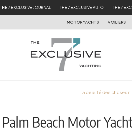
THE 7 EXCLUSIVE JOURNAL
THE 7 EXCLUSIVE AUTO
THE 7 EX
MOTORYACHTS
VOILIERS
La beauté des choses n'
Palm Beach Motor Yacht