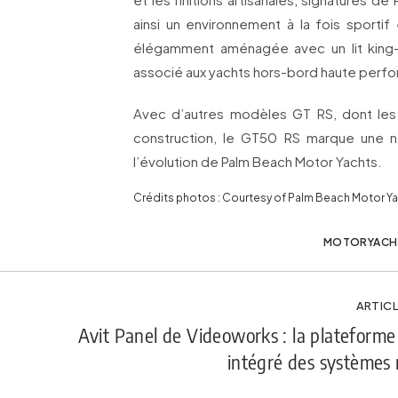
ainsi un environnement à la fois sportif 
élégamment aménagée avec un lit king-
associé aux yachts hors-bord haute perf
Avec d’autres modèles GT RS, dont le
construction, le GT50 RS marque une n
l’évolution de Palm Beach Motor Yachts.
Crédits photos : Courtesy of Palm Beach Motor Y
MOTORYACH
ARTICL
Avit Panel de Videoworks : la plateforme
intégré des systèmes