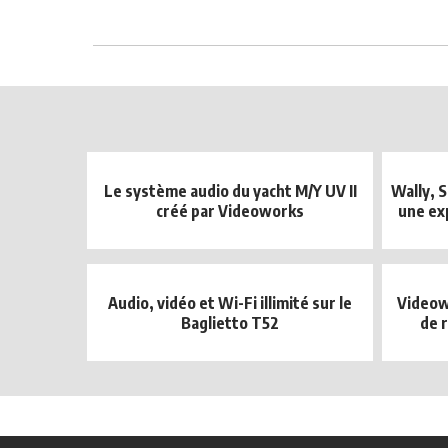
Le système audio du yacht M/Y UV II
Wally, 
créé par Videoworks
une ex
Audio, vidéo et Wi-Fi illimité sur le
Videow
Baglietto T52
de 