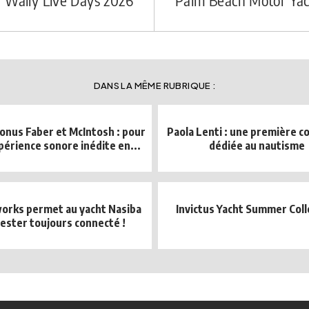
Wally Live Days 2026
Palm Beach Motor Yac
DANS LA MÊME RUBRIQUE :
Sonus Faber et McIntosh : pour
Paola Lenti : une première co
périence sonore inédite en...
dédiée au nautisme
orks permet au yacht Nasiba
Invictus Yacht Summer Coll
rester toujours connecté !