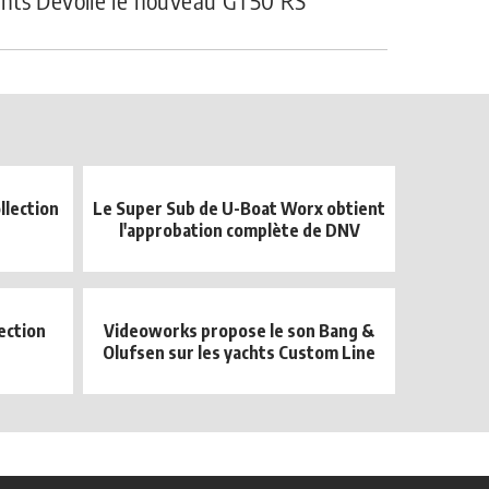
hts Dévoile le nouveau GT50 RS
llection
Le Super Sub de U-Boat Worx obtient
l'approbation complète de DNV
ection
Videoworks propose le son Bang &
Olufsen sur les yachts Custom Line