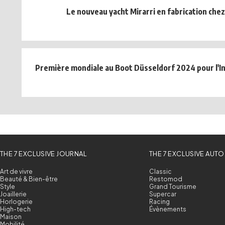
Le nouveau yacht Mirarri en fabrication che
Première mondiale au Boot Düsseldorf 2024 pour l'
THE 7 EXCLUSIVE JOURNAL
THE 7 EXCLUSIVE AUTO
Art de vivre
Classic
Beauté & Bien-être
Restomod
Style
Grand Tourisme
Joaillerie
Supercar
Horlogerie
Racing
High-tech
Évènements
Maison
Mobilité