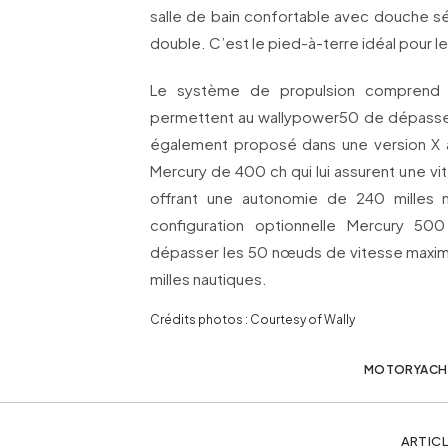
salle de bain confortable avec douche sé
double. C’est le pied-à-terre idéal pour 
Le système de propulsion comprend 
permettent au wallypower50 de dépasse
également proposé dans une version X 
Mercury de 400 ch qui lui assurent une v
offrant une autonomie de 240 milles n
configuration optionnelle Mercury 50
dépasser les 50 nœuds de vitesse maxim
milles nautiques.
Crédits photos : Courtesy of Wally
MOTORYACH
ARTICL