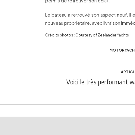
permis de retrouver son éclat.
Le bateau a retrouvé son aspect neuf. Il 
nouveau propriétaire, avec livraison immé
Crédits photos : Courtesy of Zeelander Yachts
MOTORYACH
ARTICL
Voici le très performant w