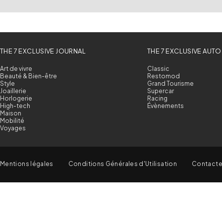
THE 7 EXCLUSIVE JOURNAL
THE 7 EXCLUSIVE AUTO
Art de vivre
Classic
Beauté & Bien-être
Restomod
Style
Grand Tourisme
Joaillerie
Supercar
Horlogerie
Racing
High-tech
Évènements
Maison
Mobilité
Voyages
Mentions légales
Conditions Générales d'Utilisation
Contact