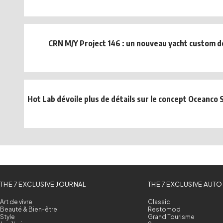
CRN M/Y Project 146 : un nouveau yacht custom 
Hot Lab dévoile plus de détails sur le concept Oceanco 
THE 7 EXCLUSIVE JOURNAL
THE 7 EXCLUSIVE AUTO
Art de vivre
Classic
Beauté & Bien-être
Restomod
Style
Grand Tourisme