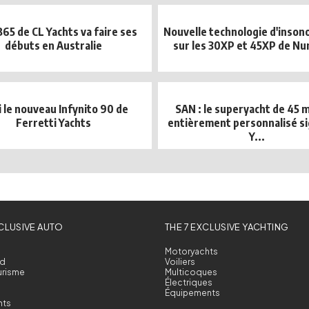
65 de CL Yachts va faire ses
Nouvelle technologie d'inson
débuts en Australie
sur les 30XP et 45XP de Nu
i le nouveau Infynito 90 de
SAN : le superyacht de 45 
Ferretti Yachts
entièrement personnalisé si
Y...
XCLUSIVE AUTO
THE 7 EXCLUSIVE YACHTING
Motoryachts
d
Voiliers
urisme
Multicoques
Électriques
Équipements
nts