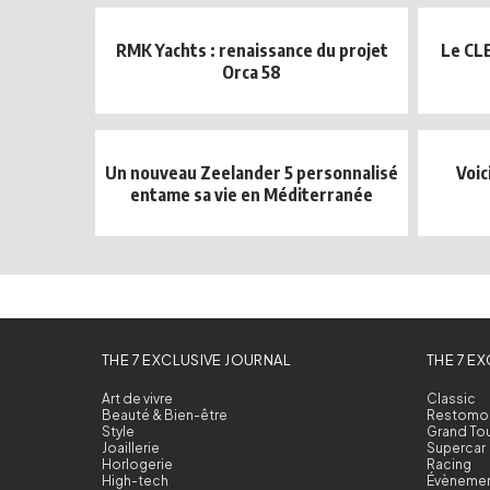
RMK Yachts : renaissance du projet
Le CLB
Orca 58
Un nouveau Zeelander 5 personnalisé
Voic
entame sa vie en Méditerranée
THE 7 EXCLUSIVE JOURNAL
THE 7 E
Art de vivre
Classic
Beauté & Bien-être
Restomo
Style
Grand To
Joaillerie
Supercar
Horlogerie
Racing
High-tech
Évèneme