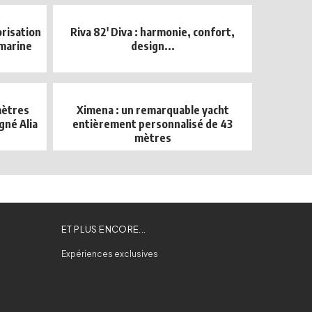
orisation
Riva 82' Diva : harmonie, confort,
marine
design...
mètres
Ximena : un remarquable yacht
gné Alia
entièrement personnalisé de 43
mètres
ET PLUS ENCORE...
Expériences exclusives