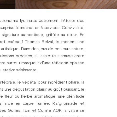
ronomie lyonnaise autrement, l’Atelier des
rprise à l’instinct en 6 services. Convivialité,
 signature authentique, griffée au cœur. En
hef exécutif Thomas Belval, ils mènent une
t artistique. Dans des jeux de couleurs nature,
uissons précises, si l’assiette s’amuse entre
 est surtout marqueur d’une réflexion épaisse
gustative saisissante.
tébrale, le végétal pour ingrédient phare, la
ans une dégustation plaisir au goût puissant, le
ne fleur ou herbe aromatique, une plénitude
u lardé en carpe fumée, Ris’gnonnade et
 des Gones, foin et Comté AOP, la valse se