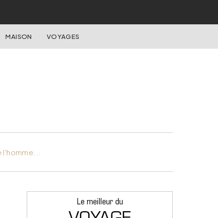
MAISON
VOYAGES
e l'homme...