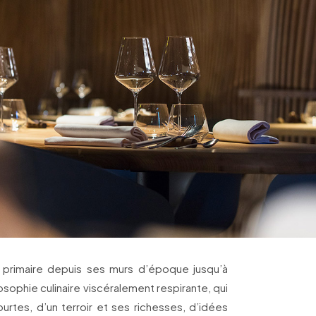
t primaire depuis ses murs d’époque jusqu’à
losophie culinaire viscéralement respirante, qui
urtes, d’un terroir et ses richesses, d’idées