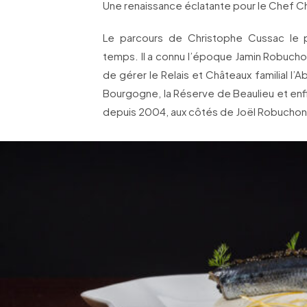
Une renaissance éclatante pour le Chef C
Le parcours de Christophe Cussac le 
temps. Il a connu l’époque Jamin Robuchon
de gérer le Relais et Châteaux familial l’
Bourgogne, la Réserve de Beaulieu et enf
depuis 2004, aux côtés de Joël Robuchon