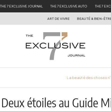
THE 7 EXCLUSIVE JOURNAL
THE 7 EXCLUSIVE AUTO
THE 7 EX
ART DE VIVRE
BEAUTÉ & BIEN-ÊTR
La beauté des choses n'
Deux étoiles au Guide M