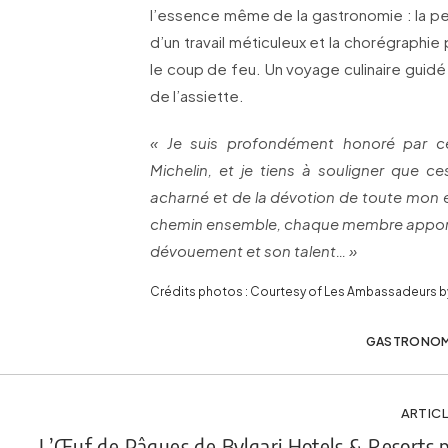
l’essence même de la gastronomie : la pe
d’un travail méticuleux et la chorégraphie
le coup de feu. Un voyage culinaire guidé
de l’assiette.
« Je suis profondément honoré par c
Michelin, et je tiens à souligner que ces
acharné et de la dévotion de toute mon
chemin ensemble, chaque membre apporta
dévouement et son talent… »
Crédits photos : Courtesy of Les Ambassadeurs 
GASTRONOM
ARTICL
L’Œuf de Pâques de Bvlgari Hotels & Resorts 