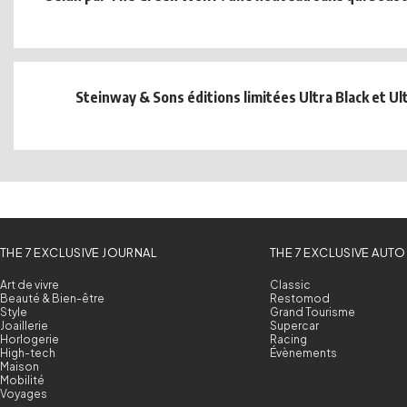
Steinway & Sons éditions limitées Ultra Black et U
THE 7 EXCLUSIVE JOURNAL
THE 7 EXCLUSIVE AUTO
Art de vivre
Classic
Beauté & Bien-être
Restomod
Style
Grand Tourisme
Joaillerie
Supercar
Horlogerie
Racing
High-tech
Évènements
Maison
Mobilité
Voyages