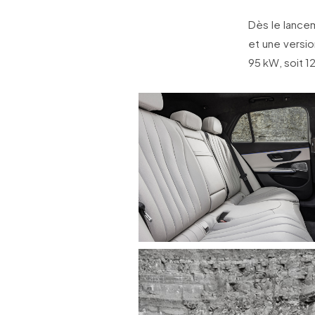
Dès le lance
et une versio
95 kW, soit 1