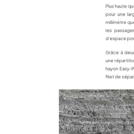
Plus haute qu
pour une lar
millimètre q
les passage
d’espace pou
Grâce à deux
une répartiti
hayon Easy-P
filet de sépa