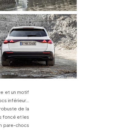
re et un motif
ocs inférieur…
 robuste de la
s foncé et les
un pare-chocs