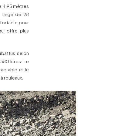
de 4,95 mètres
s large de 28
fortable pour
i offre plus
abattus selon
380 litres. Le
actable et le
à rouleaux.