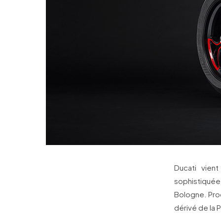
Ducati vient
sophistiquée
Bologne. Pro
dérivé de la 