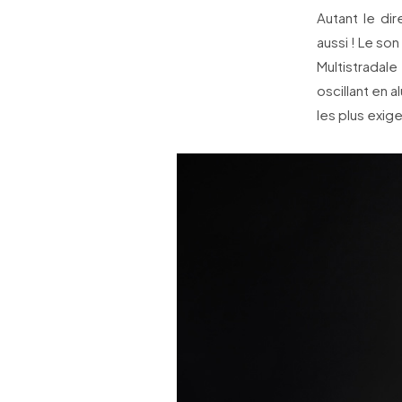
Autant le di
aussi ! Le so
Multistradal
oscillant en 
les plus exig