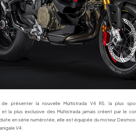
 de présenter la nouvelle Multistrada V4 RS, la plus spor
 et la plus exclusive des Multistrada jamais créent par le co
duite en série numérotée, elle est équipée du moteur Desmose
Panigale V4.