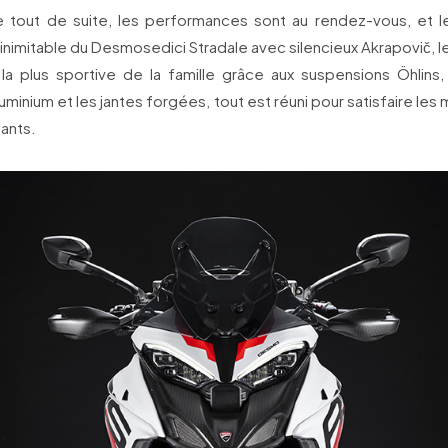
re tout de suite, les performances sont au rendez-vous, et l
n inimitable du Desmosedici Stradale avec silencieux Akrapovič, le
e la plus sportive de la famille grâce aux suspensions Öhlins
aluminium et les jantes forgées, tout est réuni pour satisfaire les
eants.