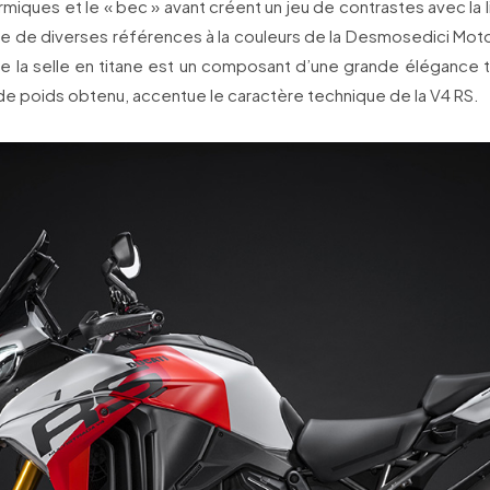
rmiques et le « bec » avant créent un jeu de contrastes avec la 
hie de diverses références à la couleurs de la Desmosedici Mot
e la selle en titane est un composant d’une grande élégance t
 de poids obtenu, accentue le caractère technique de la V4 RS.