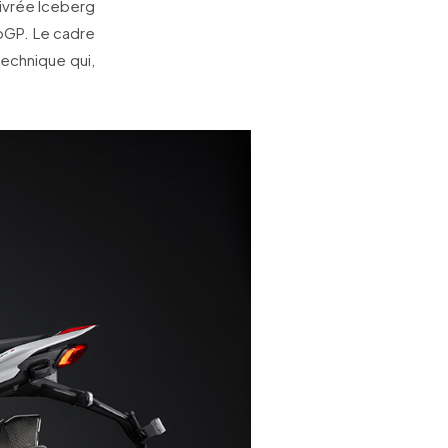
livrée Iceberg
oGP. Le cadre
echnique qui,