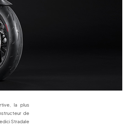
tive, la plus
nstructeur de
dici Stradale