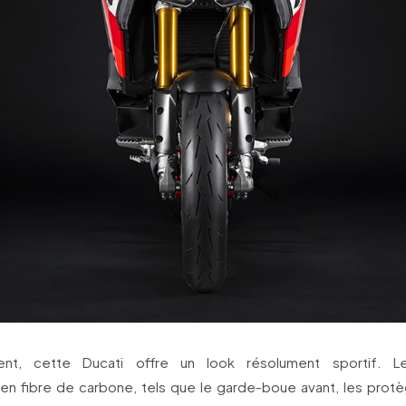
ent, cette Ducati offre un look résolument sportif. Le
n fibre de carbone, tels que le garde-boue avant, les protè