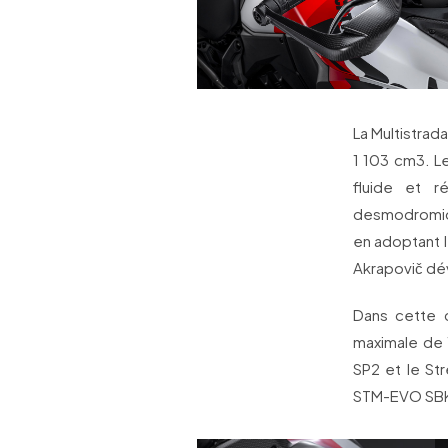
La Multistrad
1 103 cm3. Le
fluide et r
desmodromiqu
en adoptant l
Akrapovič d
Dans cette 
maximale de 1
SP2 et le St
STM-EVO SBK 