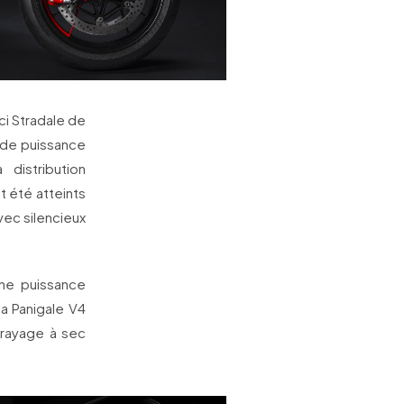
ci Stradale de
e de puissance
distribution
 été atteints
vec silencieux
ne puissance
la Panigale V4
brayage à sec