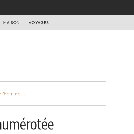
MAISON
VOYAGES
e l'homme...
 numérotée