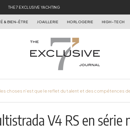
THE 7 EXCLUSIVE YACHTING
É & BIEN-ÊTRE
JOAILLERIE
HORLOGERIE
HIGH-TECH
es choses n'est que le reflet du talent et des compétences d
ltistrada V4 RS en série