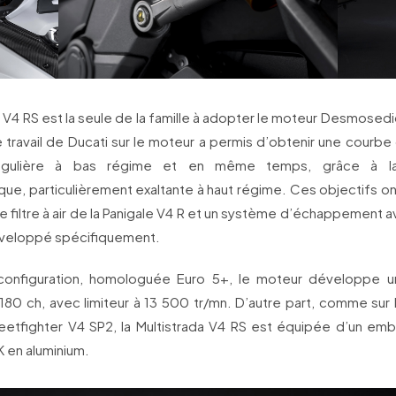
a V4 RS est la seule de la famille à adopter le moteur Desmosedi
 travail de Ducati sur le moteur a permis d’obtenir une courb
égulière à bas régime et en même temps, grâce à la 
e, particulièrement exaltante à haut régime. Ces objectifs ont
e filtre à air de la Panigale V4 R et un système d’échappement a
éveloppé spécifiquement.
configuration, homologuée Euro 5+, le moteur développe u
80 ch, avec limiteur à 13 500 tr/mn. D’autre part, comme sur 
reetfighter V4 SP2, la Multistrada V4 RS est équipée d’un em
en aluminium.