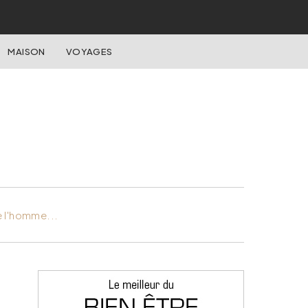
MAISON
VOYAGES
e l'homme...