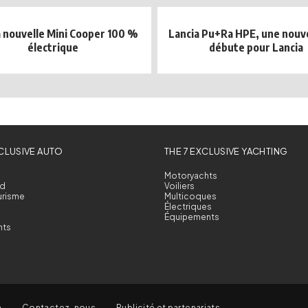
la nouvelle Mini Cooper 100 %
Lancia Pu+Ra HPE, une nouve
électrique
débute pour Lancia
XCLUSIVE AUTO
THE 7 EXCLUSIVE YACHTING
Motoryachts
d
Voiliers
urisme
Multicoques
Électriques
Équipements
nts
n
Contactez-nous
Publicité et partenariats