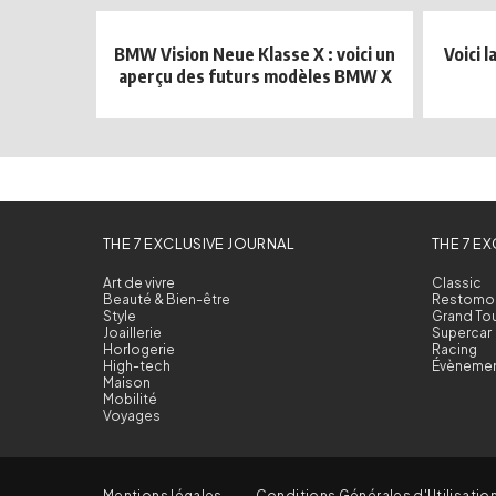
BMW Vision Neue Klasse X : voici un
Voici 
aperçu des futurs modèles BMW X
THE 7 EXCLUSIVE JOURNAL
THE 7 E
Art de vivre
Classic
Beauté & Bien-être
Restomo
Style
Grand To
Joaillerie
Supercar
Horlogerie
Racing
High-tech
Évèneme
Maison
Mobilité
Voyages
Mentions légales
Conditions Générales d'Utilisatio