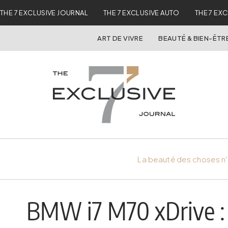
THE 7 EXCLUSIVE JOURNAL
THE 7 EXCLUSIVE AUTO
THE 7 EX
ART DE VIVRE
BEAUTÉ & BIEN-ÊTR
La beauté des choses n'
BMW i7 M70 xDrive :