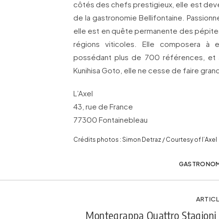
côtés des chefs prestigieux, elle est de
de la gastronomie Bellifontaine. Passionné
elle est en quête permanente des pépites
régions viticoles. Elle composera à 
possédant plus de 700 références, et 
Kunihisa Goto, elle ne cesse de faire grandi
L’Axel
43, rue de France
77300 Fontainebleau
Crédits photos : Simon Detraz / Courtesy of l’Axel
GASTRONOM
ARTICL
Montegrappa Quattro Stagioni 