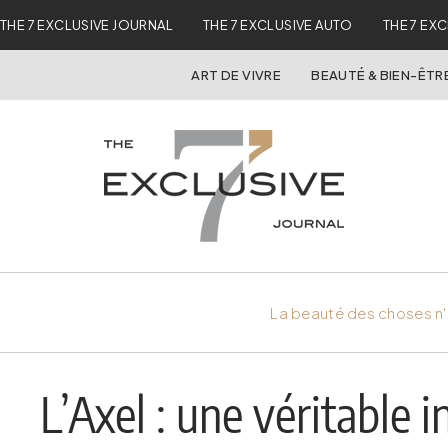
THE 7 EXCLUSIVE JOURNAL
THE 7 EXCLUSIVE AUTO
THE 7 EX
ART DE VIVRE
BEAUTÉ & BIEN-ÊTR
La beauté des choses n'
L’Axel : une véritable 