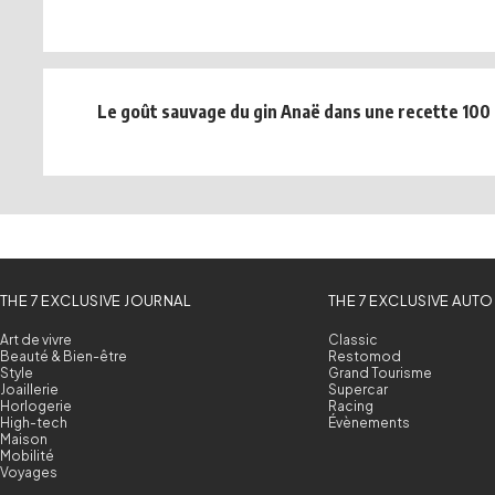
Le goût sauvage du gin Anaë dans une recette 100
THE 7 EXCLUSIVE JOURNAL
THE 7 EXCLUSIVE AUTO
Art de vivre
Classic
Beauté & Bien-être
Restomod
Style
Grand Tourisme
Joaillerie
Supercar
Horlogerie
Racing
High-tech
Évènements
Maison
Mobilité
Voyages