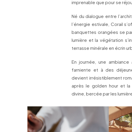
imprenable que pour se réjoui
Né du dialogue entre l’arch
l’énergie estivale, Corail s
banquettes orangées se pare
lumière et la végétation s’i
terrasse minérale en écrin urb
En journée, une ambiance a
farniente et à des déjeune
devient irrésistiblement rom
après le golden hour et la
divine, bercée par les lumièr