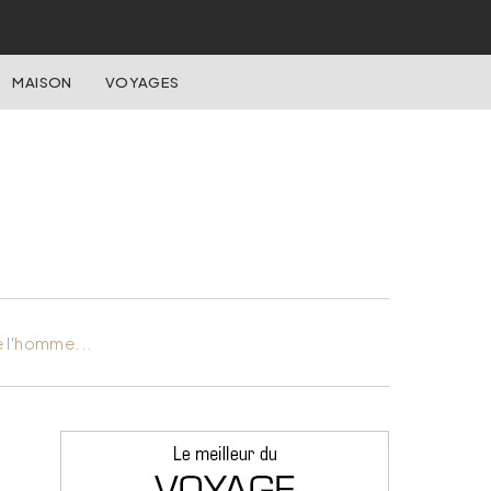
MAISON
VOYAGES
e l'homme...