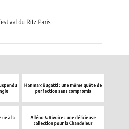
festival du Ritz Paris
suspendu
Honma x Bugatti : une même quête de
angle
perfection sans compromis
ie à la
Alléno & Rivoire : une délicieuse
collection pour la Chandeleur