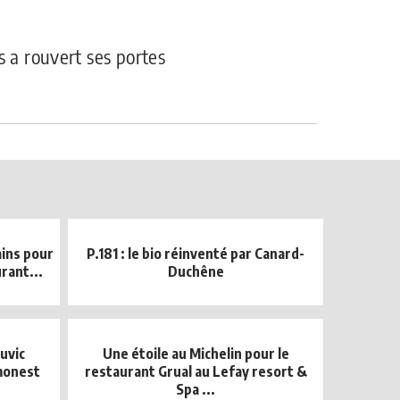
s a rouvert ses portes
ains pour
P.181 : le bio réinventé par Canard-
rant...
Duchêne
uvic
Une étoile au Michelin pour le
monest
restaurant Grual au Lefay resort &
Spa ...