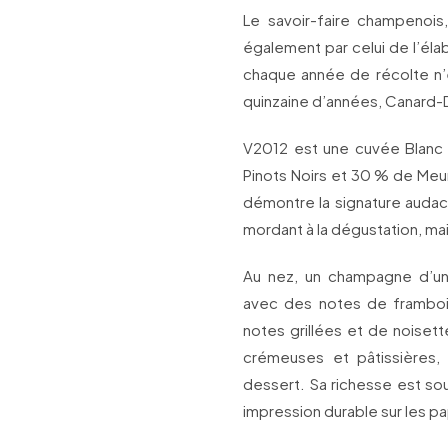
Le savoir-faire champenois, 
également par celui de l’éla
chaque année de récolte n’
quinzaine d’années, Canard-D
V2012 est une cuvée Blanc
Pinots Noirs et 30 % de Meun
démontre la signature audac
mordant à la dégustation, mais
Au nez, un champagne d’une
avec des notes de frambois
notes grillées et de noiset
crémeuses et pâtissières
dessert. Sa richesse est sou
impression durable sur les pa