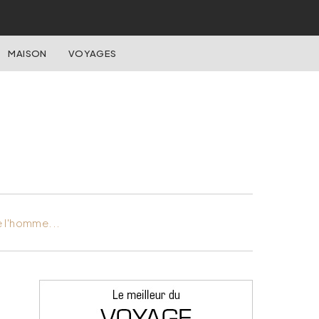
MAISON
VOYAGES
e l'homme...