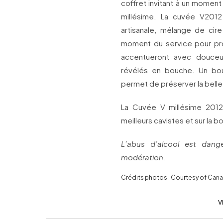
coffret invitant à un momen
millésime. La cuvée V201
artisanale, mélange de cire
moment du service pour pro
accentueront avec douceur 
révélés en bouche. Un bo
permet de préserver la bel
La Cuvée V millésime 2012
meilleurs cavistes et sur la
L’abus d’alcool est dan
modération.
Crédits photos : Courtesy of Ca
V