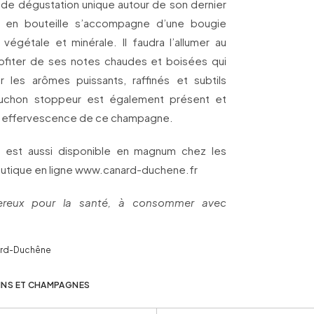
t de dégustation unique autour de son dernier
2 en bouteille s’accompagne d’une bougie
 végétale et minérale. Il faudra l’allumer au
fiter de ses notes chaudes et boisées qui
les arômes puissants, raffinés et subtils
uchon stoppeur est également présent et
le effervescence de ce champagne.
 est aussi disponible en magnum chez les
 boutique en ligne www.canard-duchene.fr
gereux pour la santé, à consommer avec
nard-Duchêne
INS ET CHAMPAGNES