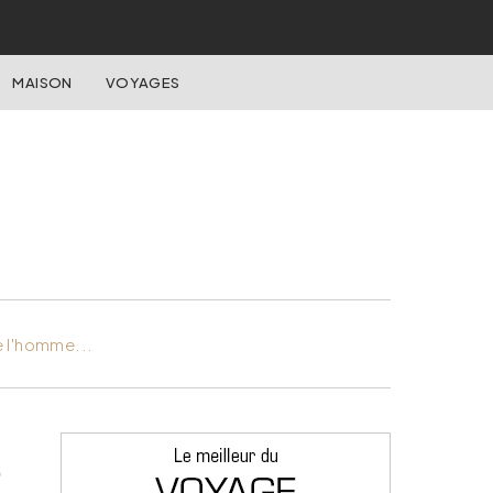
MAISON
VOYAGES
e l'homme...