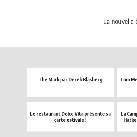
La nouvelle 
The Mark par Derek Blasberg
Tom Mey
Le restaurant Dolce Vita présente sa
La Cam
carte estivale !
Hacket