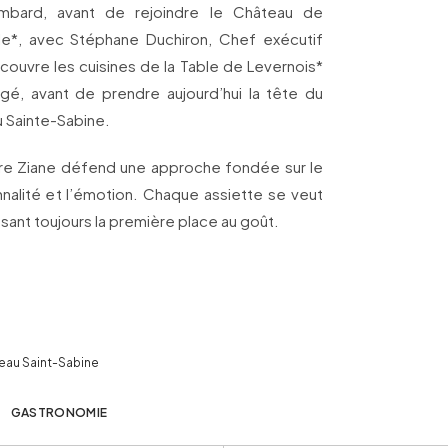
mbard, avant de rejoindre le Château de
̂le*, avec Stéphane Duchiron, Chef exécutif
́couvre les cuisines de la Table de Levernois*
gé, avant de prendre aujourd’hui la tête du
u Sainte-Sabine.
ndre Ziane défend une approche fondée sur le
nalité et l’émotion. Chaque assiette se veut
aissant toujours la première place au goût.
eau Saint-Sabine
GASTRONOMIE