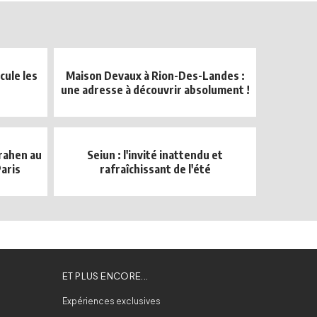
cule les
Maison Devaux à Rion-Des-Landes :
une adresse à découvrir absolument !
mrahen au
Seiun : l'invité inattendu et
aris
rafraîchissant de l'été
ET PLUS ENCORE...
Expériences exclusives