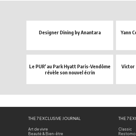
Designer Dining by Anantara
Yann C
Le PUR' au Park Hyatt Paris-Vendôme
Victor
révèle son nouvel écrin
THE 7 EXCLUSIVE JOURNAL
THE 7 E
Art de vivre
Classic
Beauté & Bien-être
Restomo