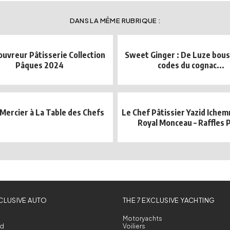
DANS LA MÊME RUBRIQUE :
ouvreur Pâtisserie Collection
Sweet Ginger : De Luze bous
Pâques 2024
codes du cognac...
 Mercier à La Table des Chefs
Le Chef Pâtissier Yazid Iche
Royal Monceau – Raffles P
XCLUSIVE AUTO
THE 7 EXCLUSIVE YACHTING
Motoryachts
d
Voiliers