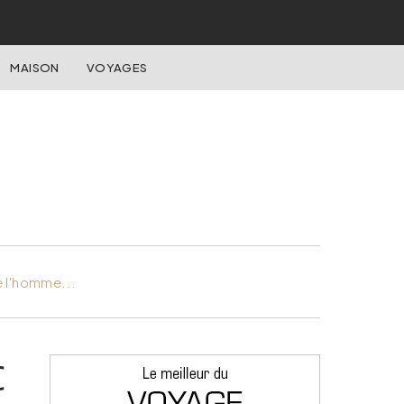
MAISON
VOYAGES
e l'homme...
c