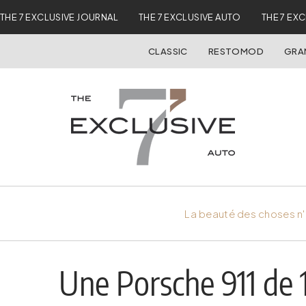
THE 7 EXCLUSIVE JOURNAL
THE 7 EXCLUSIVE AUTO
THE 7 EX
CLASSIC
RESTOMOD
GRA
La beauté des choses n'
Une Porsche 911 de 