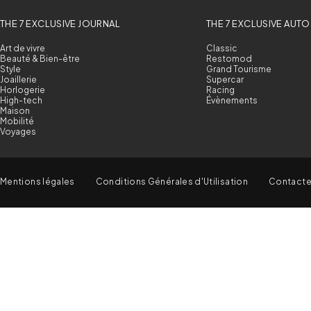
THE 7 EXCLUSIVE JOURNAL
THE 7 EXCLUSIVE AUTO
Art de vivre
Classic
Beauté & Bien-être
Restomod
Style
Grand Tourisme
Joaillerie
Supercar
Horlogerie
Racing
High-tech
Évènements
Maison
Mobilité
Voyages
Mentions légales
Conditions Générales d'Utilisation
Contact