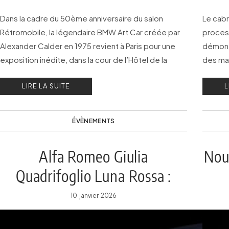
Dans la cadre du 50ème anniversaire du salon
Le cabr
Rétromobile, la légendaire BMW Art Car créée par
process
Alexander Calder en 1975 revient à Paris pour une
démont
exposition inédite, dans la cour de l’Hôtel de la
des mat
Marine du 16 au 26 janvier 2026.
de la d
LIRE LA SUITE
L
ÉVÈNEMENTS
Alfa Romeo Giulia
Nouv
Quadrifoglio Luna Rossa :
seulement 10 exemplaires !
10 janvier 2026