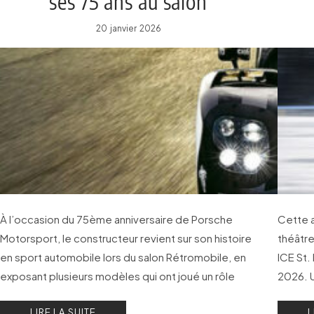
ses 75 ans au salon
Rétromobile
20 janvier 2026
À l’occasion du 75ème anniversaire de Porsche
Cette a
Motorsport, le constructeur revient sur son histoire
théâtre
en sport automobile lors du salon Rétromobile, en
ICE St. 
exposant plusieurs modèles qui ont joué un rôle
2026. 
majeur en compétition.
concou
LIRE LA SUITE
L