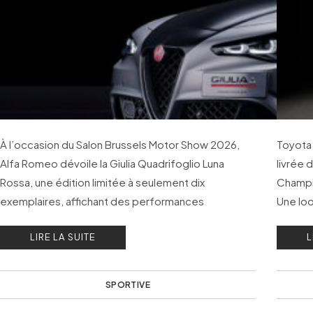
À l’occasion du Salon Brussels Motor Show 2026,
Toyota 
Alfa Romeo dévoile la Giulia Quadrifoglio Luna
livrée 
Rossa, une édition limitée à seulement dix
Champi
exemplaires, affichant des performances
Une loo
exceptionnelles. Une édition exclusive issue d’une
précéd
LIRE LA SUITE
L
collaboration avec le team Luna Rossa.
SPORTIVE