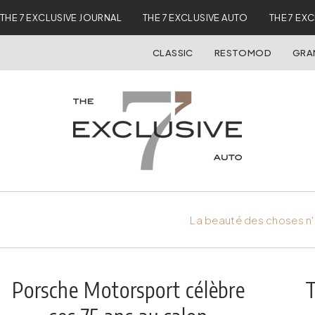
THE 7 EXCLUSIVE JOURNAL
THE 7 EXCLUSIVE AUTO
THE 7 EX
CLASSIC
RESTOMOD
GRA
La beauté des choses n'
Porsche Motorsport célèbre
T