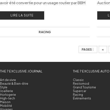
avoir été convertie pour un usage routier par BBM
Auction
Sport et immatriculée au Royaume-Uni.
histori
LIRE LA SUITE
L
RACING
PAGES :
«
THE 7 EXCLUSIVE JOURNAL
THE 7 EXCLUSIVE AUTO
Art de vivre
Classic
Beauté & Bien-être
Restomod
Style
Grand Tourisme
Joaillerie
Supercar
Horlogerie
Racing
High-tech
Évènements
Maison
Mobilité
Voyages