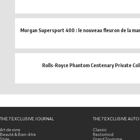
Morgan Supersport 400 : le nouveau fleuron de la ma
Rolls-Royce Phantom Centenary Private Col
THE 7 EXCLUSIVE JOURNAL
THE 7 EXCLUSIVE AUTO
Art de vivre
Classic
Beauté & Bien-être
Restomod
Style
Grand Tourisme