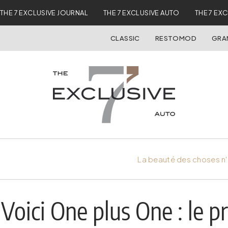
THE 7 EXCLUSIVE JOURNAL
THE 7 EXCLUSIVE AUTO
THE 7 EX
CLASSIC
RESTOMOD
GRA
La beauté des choses n'
Voici One plus One : le p