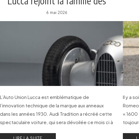
Lucca rejoint la famille des
Flèches d’Argent
6 mai 2026
L’Auto Union Lucca est emblématique de
Il y a 
l’innovation technique de la marque aux anneaux
Romeo S
dans les années 1930. Audi Tradition a récréé cette
« 1600 
spectaculaire voiture, qui sera dévoilée ce mois ci à
toujour
Lucca en Italie, avant d’aller rejoindre les
l’auto
LIRE LA SUITE
L
légendaires Flèches d’Argent dans la collection des
28 anné