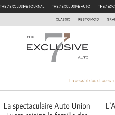
THE 7 EXCLUSIVE JOURNAL
THE 7 EXCLUSIVE AUTO
THE 7 EX
CLASSIC
RESTOMOD
GRA
La beauté des choses n'
La spectaculaire Auto Union
L’