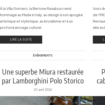
À la Villa Gontero, la Bertone Runabout rend
Voici d
hommage au Made in Italy, au design à son apogée
de 1983
artistique et stylistique, au brutalisme et à un
Restaur
profond ancrage culturel.
elle es
Sotheb
LIRE LA SUITE
L
ÉVÈNEMENTS
Une superbe Miura restaurée
P
par Lamborghini Polo Storico
ca
à l’Anantara Concorso Roma
20 avril 2026