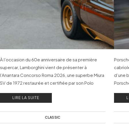
À l’occasion du 60e anniversaire de sa première
Porsche
supercar, Lamborghini vient de présenter à
cabriol
l’Anantara Concorso Roma 2026, une superbe Miura
d’une b
SV de 1972 restaurée et certifiée par son Polo
Porsche
Storico.
envouta
LIRE LA SUITE
L
CLASSIC