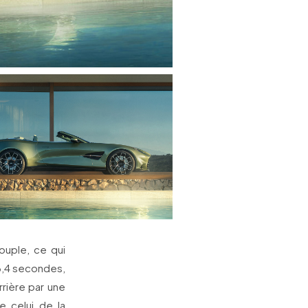
ouple, ce qui
 3,4 secondes,
rière par une
e celui de la