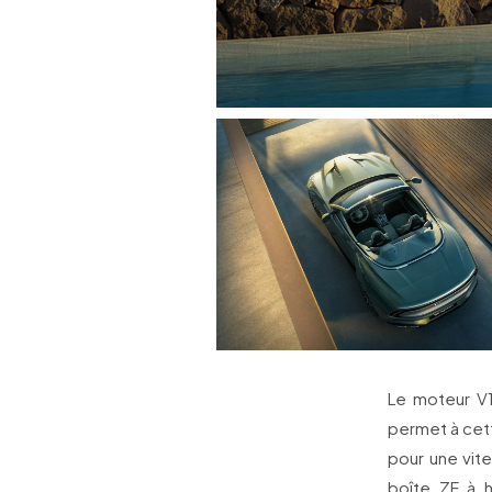
Le moteur V1
permet à cett
pour une vit
boîte ZF à h