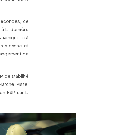
isecondes, ce
 à la dernière
dynamique est
es à basse et
changement de
t de stabilité
arche, Piste,
on ESP sur la