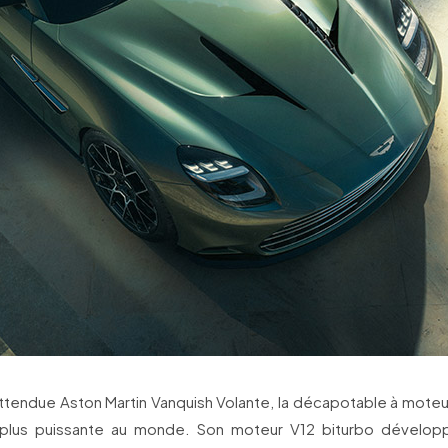
 attendue Aston Martin Vanquish Volante, la décapotable à moteur
a plus puissante au monde. Son moteur V12 biturbo dévelop