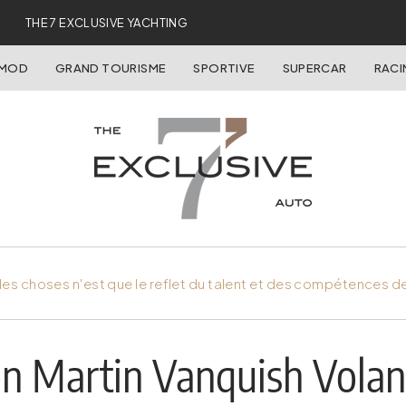
THE 7 EXCLUSIVE YACHTING
OMOD
GRAND TOURISME
SPORTIVE
SUPERCAR
RACI
es choses n'est que le reflet du talent et des compétences d
on Martin Vanquish Volan