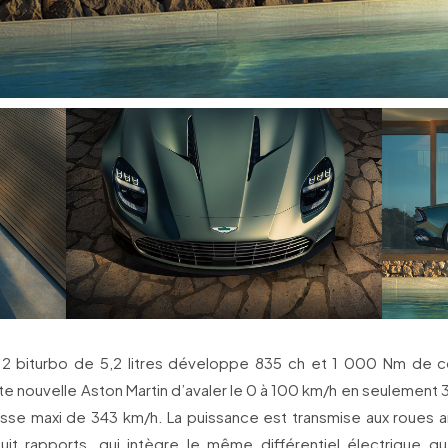
2 biturbo de 5,2 litres développe 835 ch et 1 000 Nm de c
e nouvelle Aston Martin d’avaler le 0 à 100 km/h en seulement
esse maxi de 343 km/h. La puissance est transmise aux roues ar
uit rapports, qui intègre le même différentiel électrique qu