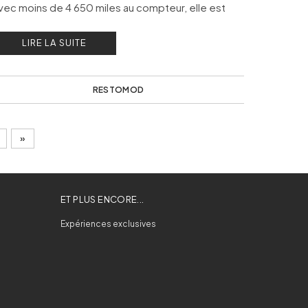
vec moins de 4 650 miles au compteur, elle est
ujourd’hui au catalogue des ventes privés chez RM
LIRE LA SUITE
otheby’s.
RESTOMOD
»
ET PLUS ENCORE...
Expériences exclusives