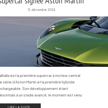
supercar signée Aston Martin
12 décembre 2024
alhalla est la première supercar à moteur central
e série d’Aston Martin et la première hybride
echargeable. Son développement étant
ésormais à un stade avancé, le moment est venu
e découvrir plus en détail la supercar ultime du
LIRE LA SUITE
onstructeur de Gaydon.