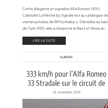
Cette élégante et superbe Alfa Romeo 1900
Cabriolet La Flèche by Vignale est au catalogue d
ventes privées de RM Sotheby’s. Dévoilée au Sal
de Turin 1955, elle a remporté le Best of Show au
Concours d’Élégance Citta di Lugano.
LIRE LA SUITE
CLASSIC
333 km/h pour l’Alfa Romeo
33 Stradale sur le circuit de
Nardò
26 novembre 2024