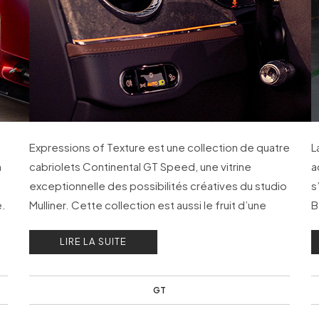
Expressions of Texture est une collection de quatre
L
h
cabriolets Continental GT Speed, une vitrine
a
exceptionnelle des possibilités créatives du studio
s
e.
Mulliner. Cette collection est aussi le fruit d’une
B
collaboration entre Bentley Rancho Mirage et les
LIRE LA SUITE
équipes du célèbre carrossier.
GT