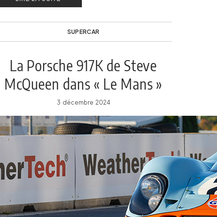
SUPERCAR
La Porsche 917K de Steve
McQueen dans « Le Mans »
est à vendre !
3 décembre 2024