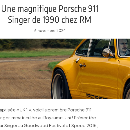
Une magnifique Porsche 911
Singer de 1990 chez RM
Sotheby’s
6 novembre 2024
aptisée « UK 1 », voici la première Porsche 911
inger immatriculée au Royaume-Uni ! Présentée
ar Singer au Goodwood Festival of Speed 2015,