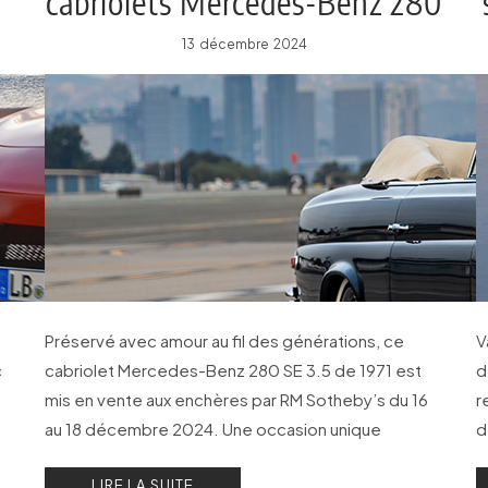
cabriolets Mercedes-Benz 280
SE 3.5
13 décembre 2024
Préservé avec amour au fil des générations, ce
V
c
cabriolet Mercedes-Benz 280 SE 3.5 de 1971 est
d
mis en vente aux enchères par RM Sotheby’s du 16
r
au 18 décembre 2024. Une occasion unique
d
d’acquérir ce qui est sans doute l’un des plus beaux
d
LIRE LA SUITE
cabriolets 280 SE 3.5 existant.
c