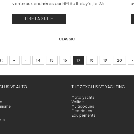
vente aux enchères par RM Sotheby’s, le 23
a
novembre 2024 à Munich.
a
LIRE LA SUITE
S
CLASSIC
 :
«
‹
14
15
16
17
18
19
20
›
XCLUSIVE AUTO
THE 7 EXCLUSIVE YACHTING
Motoryachts
d
Voiliers
urisme
Multicoques
Électriques
Équipements
nts