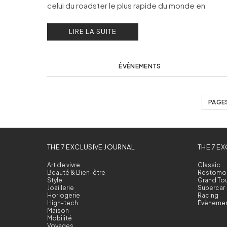
celui du roadster le plus rapide du monde en
atteignant 453,91 km/h.
LIRE LA SUITE
ÉVÈNEMENTS
PAGES
THE 7 EXCLUSIVE JOURNAL
THE 7 E
Art de vivre
Classic
Beauté & Bien-être
Restomo
Style
Grand To
Joaillerie
Supercar
Horlogerie
Racing
High-tech
Évèneme
Maison
Mobilité
Voyages