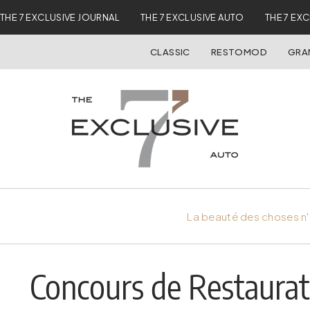
THE 7 EXCLUSIVE JOURNAL
THE 7 EXCLUSIVE AUTO
THE 7 EX
CLASSIC
RESTOMOD
GRA
La beauté des choses n'
Concours de Restaurat