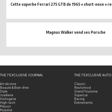
Cette superbe Ferrari 275 GTB de 1965 « short-nose » rec
Magnus Walker vend ses Porsche
THE 7 EXCLUSIVE JOURNAL
THE 7 EXCLUSIVE AUTO
Art de vivre
Classic
Beauté & Bien-être
Restomod
Style
Grand Tourisme
Joaillerie
Supercar
Horlogerie
Racing
High-tech
Évènements
Maison
Mobilité