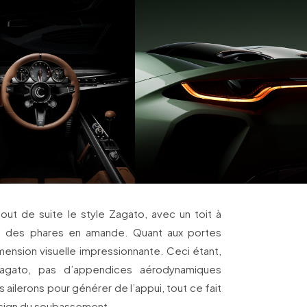
out de suite le style Zagato, avec un toit à
 des phares en amande. Quant aux portes
imension visuelle impressionnante. Ceci étant,
agato, pas d’appendices aérodynamiques
ailerons pour générer de l’appui, tout ce fait
design du soubassement.