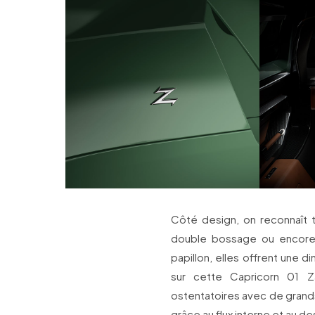
Côté design, on reconnaît t
double bossage ou encore
papillon, elles offrent une d
sur cette Capricorn 01 Z
ostentatoires avec de grands 
grâce au flux interne et au 