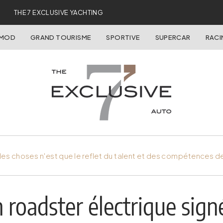
THE 7 EXCLUSIVE YACHTING
OMOD
GRAND TOURISME
SPORTIVE
SUPERCAR
RACI
es choses n'est que le reflet du talent et des compétences d
 roadster électrique sign