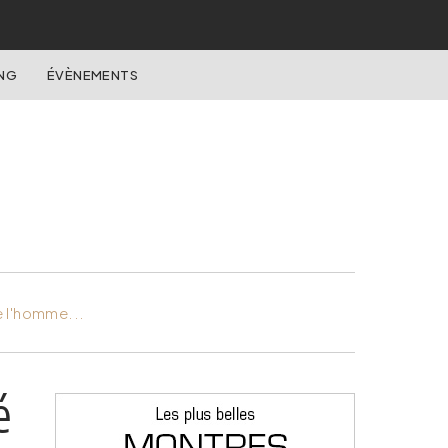
NG
ÉVÈNEMENTS
e l'homme...
é