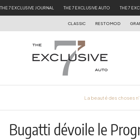
THE 7 EXCLUSIVE JOURNAL
THE 7 EXCLUSIVE AUTO
THE 7 EX
CLASSIC
RESTOMOD
GRA
La beauté des choses n'
Bugatti dévoile le Prog