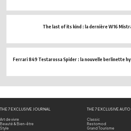
The last of its kind : la dernière W16 Mistr
Ferrari 849 Testarossa Spider : la nouvelle berlinette hy
THE 7 EXCLUSIVE JOURNAL
THE 7 EXCLUSIVE AUTO
Art de vivre
Classic
Beauté & Bien-être
Restomod
Style
Grand Tourisme