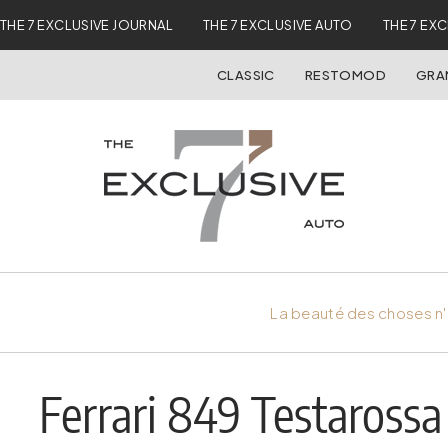
THE 7 EXCLUSIVE JOURNAL
THE 7 EXCLUSIVE AUTO
THE 7 EX
CLASSIC
RESTOMOD
GRA
La beauté des choses n'
Ferrari 849 Testarossa 