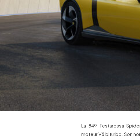
La 849 Testarossa Spider,
moteur V8 biturbo. Son no