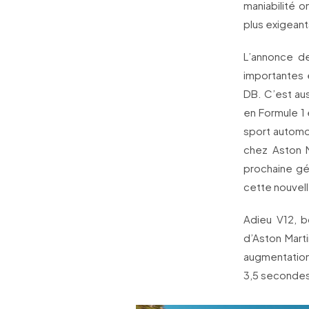
maniabilité 
plus exigeant
L’annonce de
importantes e
DB. C’est au
en Formule 1 
sport automob
chez Aston M
prochaine gé
cette nouvel
Adieu V12, b
d’Aston Mart
augmentation 
3,5 secondes