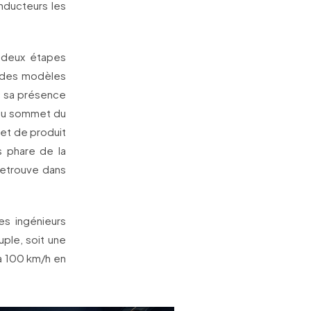
nducteurs les
e deux étapes
ne des modèles
c sa présence
n au sommet du
 et de produit
s phare de la
retrouve dans
es ingénieurs
ple, soit une
 à 100 km/h en