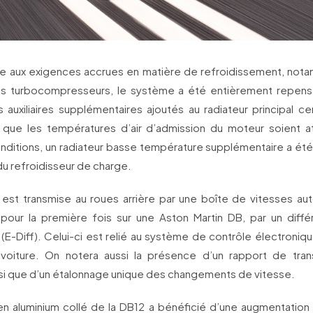
e aux exigences accrues en matière de refroidissement, nota
s turbocompresseurs, le système a été entièrement repens
s auxiliaires supplémentaires ajoutés au radiateur principal cen
r que les températures d’air d’admission du moteur soient a
nditions, un radiateur basse température supplémentaire a été i
 du refroidisseur de charge.
 est transmise au roues arrière par une boîte de vitesses au
 pour la première fois sur une Aston Martin DB, par un différe
(E-Diff). Celui-ci est relié au système de contrôle électroniqu
voiture. On notera aussi la présence d’un rapport de trans
nsi que d’un étalonnage unique des changements de vitesse.
 en aluminium collé de la DB12 a bénéficié d’une augmentation