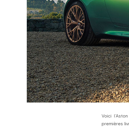
Voici l’Asto
premières li