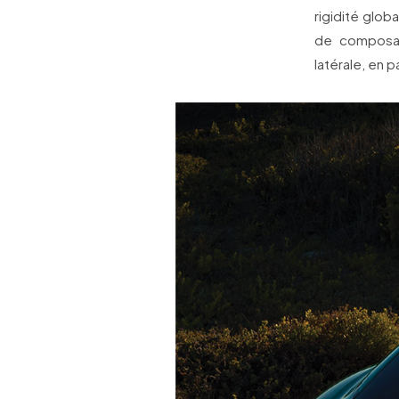
rigidité glob
de composant
latérale, en p