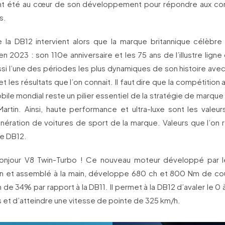
ont été au cœur de son développement pour répondre aux co
s.
 la DB12 intervient alors que la marque britannique célèbr
n 2023 : son 110e anniversaire et les 75 ans de l’illustre lig
ssi l’une des périodes les plus dynamiques de son histoire ave
et les résultats que l’on connait. Il faut dire que la compétitio
ile mondial reste un pilier essentiel de la stratégie de marque
artin. Ainsi, haute performance et ultra-luxe sont les valeur
nération de voitures de sport de la marque. Valeurs que l’on 
le DB12.
onjour V8 Twin-Turbo ! Ce nouveau moteur développé par l
in et assemblé à la main, développe 680 ch et 800 Nm de cou
de 34% par rapport à la DB11. Il permet à la DB12 d’avaler le 0
 et d’atteindre une vitesse de pointe de 325 km/h.