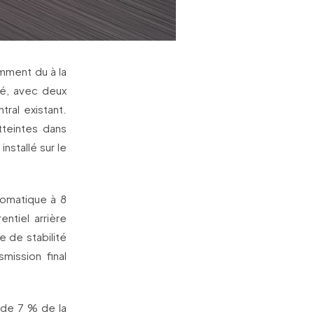
mment du à la
é, avec deux
tral existant.
tteintes dans
nstallé sur le
tomatique à 8
ntiel arrière
e de stabilité
mission final
 de 7 % de la