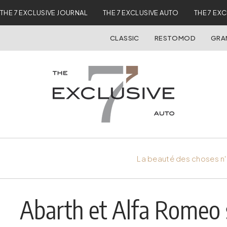
THE 7 EXCLUSIVE JOURNAL
THE 7 EXCLUSIVE AUTO
THE 7 EX
CLASSIC
RESTOMOD
GRA
La beauté des choses n'
Abarth et Alfa Romeo 