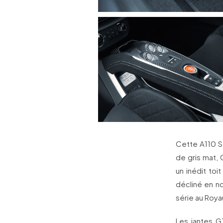
Cette A110 S
de gris mat, 
un inédit to
décliné en n
série au Roya
Les jantes G