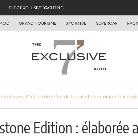
THE 7 EXCLUSIVE YACHTING
OMOD
GRAND TOURISME
SPORTIVE
SUPERCAR
RACI
es choses n'est que le reflet du talent et des compétences d
nstone Edition : élaborée