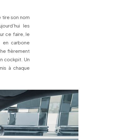
 tire son nom
jourd’hui les
 ce faire, le
s en carbone
che fièrement
on cockpit. Un
emis à chaque