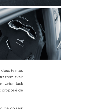
 deux teintes
ntrastent avec
ant Union Jack
 est proposé de
bo de couleur