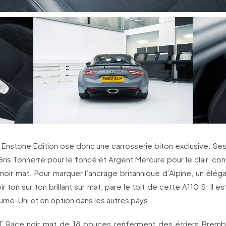
 Enstone Edition ose donc une carrosserie biton exclusive. Ses
Gris Tonnerre pour le foncé et Argent Mercure pour le clair, co
it noir mat. Pour marquer l’ancrage britannique d’Alpine, un élég
oir ton sur ton brillant sur mat, pare le toit de cette A110 S. Il
ume-Uni et en option dans les autres pays.
T Race noir mat de 18 pouces renferment des étriers Brem