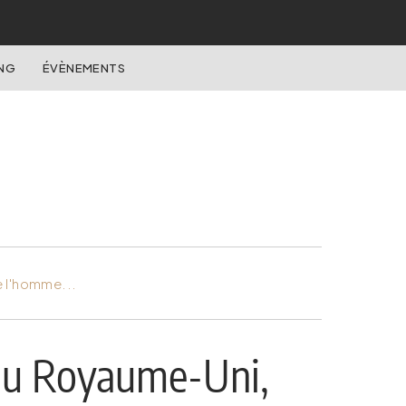
NG
ÉVÈNEMENTS
e l'homme...
 au Royaume-Uni,