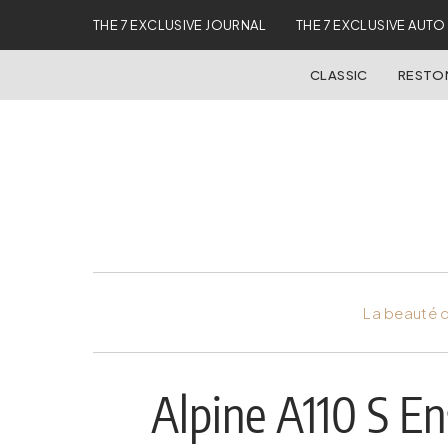
THE 7 EXCLUSIVE JOURNAL
THE 7 EXCLUSIVE AUTO
CLASSIC
REST
La beauté d
Alpine A110 S E