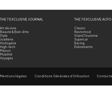
THE 7 EXCLUSIVE JOURNAL
THE 7 EXCLUSIVE AUTO
Art de vivre
Classic
Beauté & Bien-être
Restomod
Style
Grand Tourisme
Joaillerie
Supercar
Horlogerie
Racing
High-tech
Évènements
Maison
Mobilité
Voyages
Mentions légales
Conditions Générales d'Utilisation
Contact