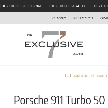
THE 7 EXCLUSIVE JOURNAL
THE 7 EXCLUSIVE AUTO
THE 7 EX
CLASSIC
RESTOMOD
GRA
La beauté des choses n'
Porsche 911 Turbo 50 