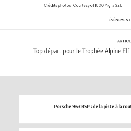
Crédits photos : Courtesy of 1000 Miglia S.r.l.
ÉVÈNEMENT
ARTICL
Top départ pour le Trophée Alpine Elf
Porsche 963 RSP : de la piste à la rou