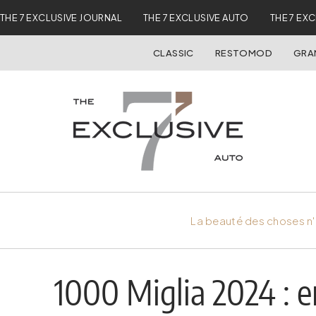
THE 7 EXCLUSIVE JOURNAL
THE 7 EXCLUSIVE AUTO
THE 7 EX
CLASSIC
RESTOMOD
GRA
La beauté des choses n'
1000 Miglia 2024 : 