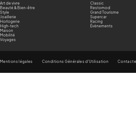
Art de vivre
Classic
Beauté & Bien-être
Restomod
Style
Grand Tourisme
Joaillerie
Supercar
Horlogerie
Racing
High-tech
Évènements
Maison
Mobilité
Voyages
Mentions légales
Conditions Générales d'Utilisation
Contact