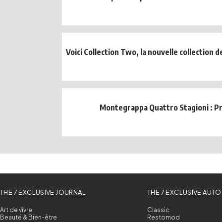
Voici Collection Two, la nouvelle collection 
Montegrappa Quattro Stagioni : P
THE 7 EXCLUSIVE JOURNAL
THE 7 EXCLUSIVE AUTO
Art de vivre
Classic
Beauté & Bien-être
Restomod