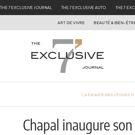
THE 7 EXCLUSIVE JOURNAL
THE 7 EXCLUSIVE AUTO
THE 7 EX
ART DE VIVRE
BEAUTÉ & BIEN-ÊTR
La beauté des choses n'
Chapal inaugure son 