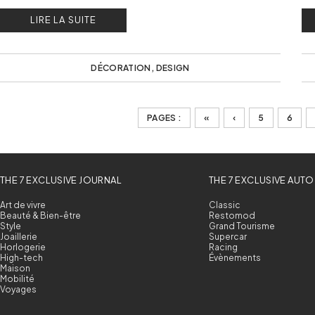
bois, ces nouvelles collections de lampes stimulent
es
LIRE LA SUITE
notre sensibilité !
DÉCORATION
,
DESIGN
PAGES :
«
‹
5
6
THE 7 EXCLUSIVE JOURNAL
THE 7 EXCLUSIVE AUTO
Art de vivre
Classic
Beauté & Bien-être
Restomod
Style
Grand Tourisme
Joaillerie
Supercar
Horlogerie
Racing
High-tech
Évènements
Maison
Mobilité
Voyages