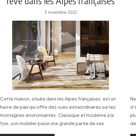
rêve dans les Alpes françaises
3 novembre 2022
Cette maison, située dans les Alpes françaises, est un
Na
havre de paix qui offre des vues extraordinaires sur les
d’
montagnes environnantes. Classique et moderne à la
pl
fois, son mobilier puise une grande partie de ses
de
ressources dans le catalogue de chez Essential Home.