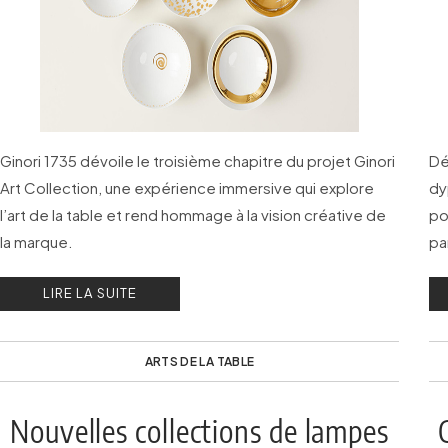
Ginori 1735 dévoile le troisième chapitre du projet Ginori
Dé
Art Collection, une expérience immersive qui explore
dy
l’art de la table et rend hommage à la vision créative de
po
la marque.
pa
in
LIRE LA SUITE
re
ARTS DE LA TABLE
Nouvelles collections de lampes