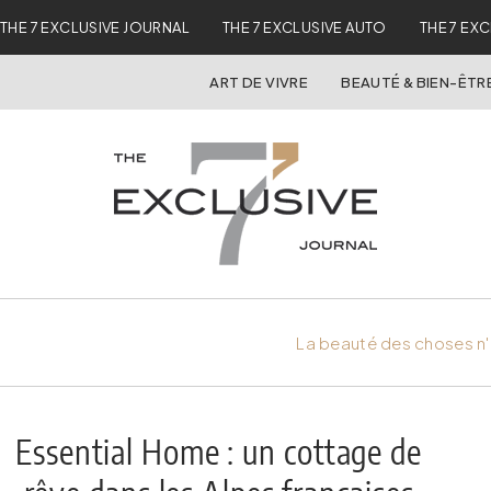
THE 7 EXCLUSIVE JOURNAL
THE 7 EXCLUSIVE AUTO
THE 7 EX
ART DE VIVRE
BEAUTÉ & BIEN-ÊTR
La beauté des choses n'
Essential Home : un cottage de