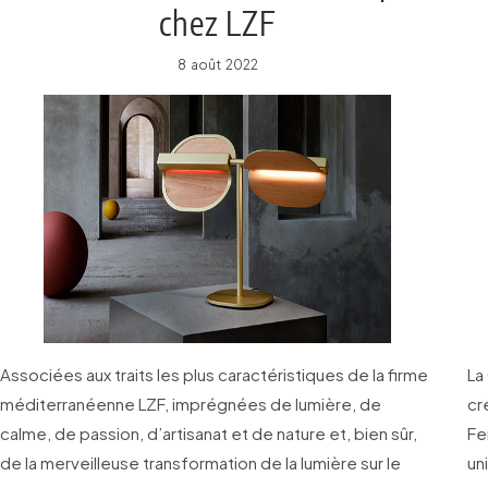
chez LZF
8 août 2022
Associées aux traits les plus caractéristiques de la firme
La
méditerranéenne LZF, imprégnées de lumière, de
cr
calme, de passion, d’artisanat et de nature et, bien sûr,
Fe
de la merveilleuse transformation de la lumière sur le
un