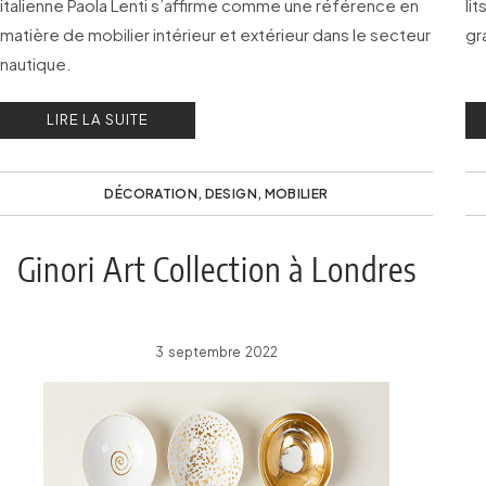
italienne Paola Lenti s’affirme comme une référence en
li
matière de mobilier intérieur et extérieur dans le secteur
gr
nautique.
LIRE LA SUITE
DÉCORATION
,
DESIGN
,
MOBILIER
Ginori Art Collection à Londres
3 septembre 2022