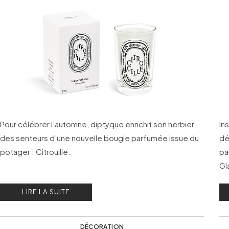
Pour célébrer l’automne, diptyque enrichit son herbier
In
des senteurs d’une nouvelle bougie parfumée issue du
dé
potager : Citrouille.
pa
Gl
LIRE LA SUITE
DÉCORATION