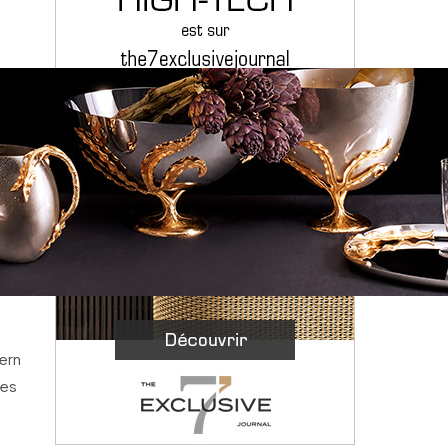
ern
les