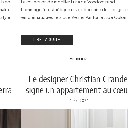
 Iseo,
La collection de mobilier Luna de Vondom rend
nalité
hommage à l’esthétique révolutionnaire de designer
style
emblématiques tels que Verner Panton et Joe Colo
LIRE LA SUITE
MOBILIER
Le designer Christian Grande
erra
signe un appartement au cœu
de Milan
14 mai 2024