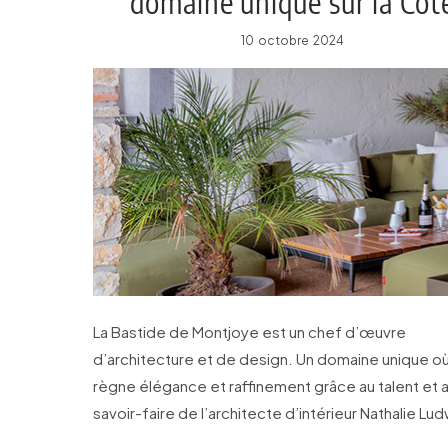
domaine unique sur la Côt
d’Azur
10 octobre 2024
La Bastide de Montjoye est un chef d’œuvre
d’architecture et de design. Un domaine unique o
règne élégance et raffinement grâce au talent et 
savoir-faire de l’architecte d’intérieur Nathalie Lud