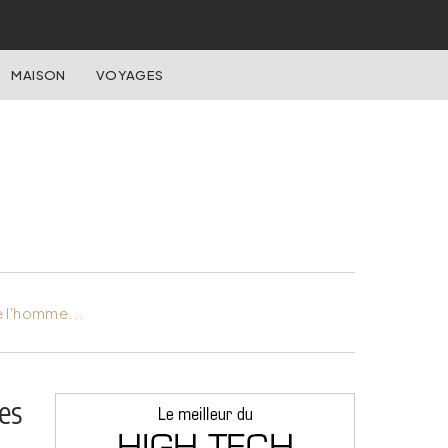
MAISON
VOYAGES
e l'homme...
es