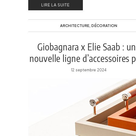
LIRE LA SUITE
ARCHITECTURE
,
DÉCORATION
Giobagnara x Elie Saab : u
nouvelle ligne d’accessoires 
la maison
12 septembre 2024