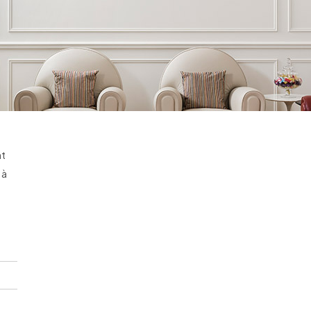
nt
 à