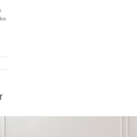
s
mbo.
r