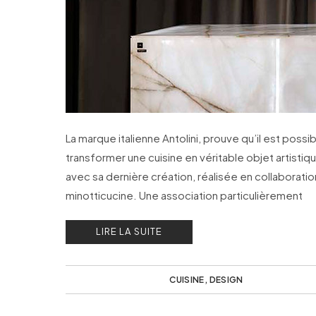
La marque italienne Antolini, prouve qu’il est possi
transformer une cuisine en véritable objet artistiq
avec sa dernière création, réalisée en collaborati
minotticucine. Une association particulièrement
remarquée à la Semaine du Design à Milan.
LIRE LA SUITE
CUISINE
,
DESIGN