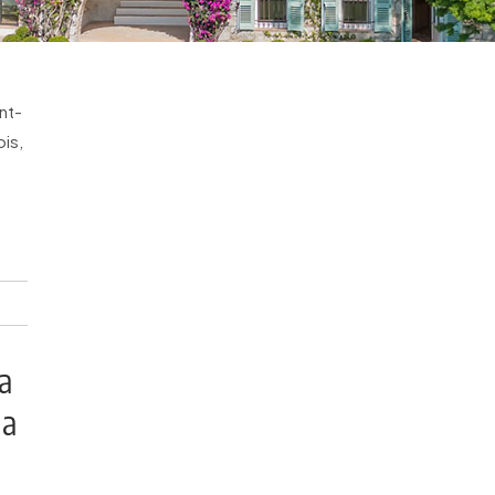
int-
ois,
a
na