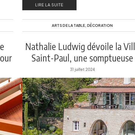
LIRE LA SUITE
ARTS DE LA TABLE
,
DÉCORATION
ne
Nathalie Ludwig dévoile la Vil
pour
Saint-Paul, une somptueuse
demeure sur la Côte d’Azur
31 juillet 2024