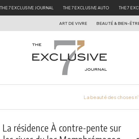
THE 7 EXCLUSIVE JOURNAL
THE 7 EXCLUSIVE AUTO
THE 7 EX
ART DE VIVRE
BEAUTÉ & BIEN-ÊTR
La beauté des choses n'
La résidence À contre-pente sur