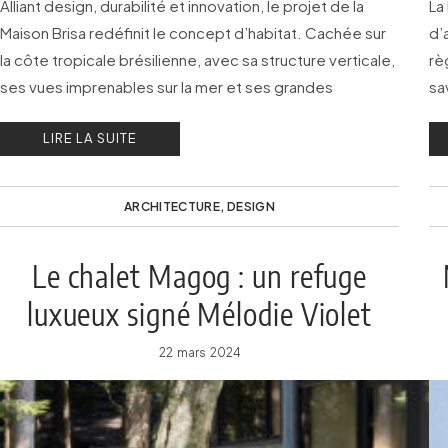
Alliant design, durabilité et innovation, le projet de la
La
Maison Brisa redéfinit le concept d’habitat. Cachée sur
d’
la côte tropicale brésilienne, avec sa structure verticale,
rè
ses vues imprenables sur la mer et ses grandes
sa
fenêtres, elle offre une extraordinaire expérience
LIRE LA SUITE
immersive !
ARCHITECTURE
,
DESIGN
Le chalet Magog : un refuge
luxueux signé Mélodie Violet
22 mars 2024