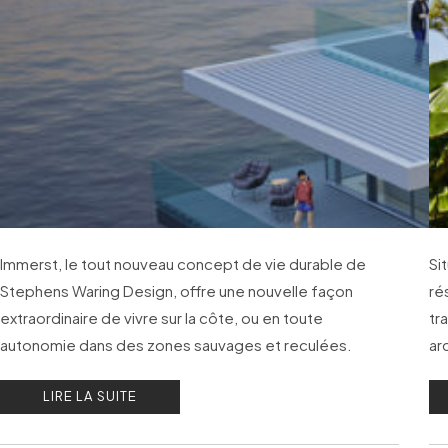
Immerst, le tout nouveau concept de vie durable de
Si
Stephens Waring Design, offre une nouvelle façon
ré
extraordinaire de vivre sur la côte, ou en toute
tr
autonomie dans des zones sauvages et reculées.
ar
d’
LIRE LA SUITE