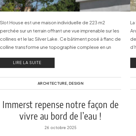
Slot House est une maison individuelle de 223 m2
La
perchée sur un terrain offrant une vue imprenable sur les
Ar
collines et le lac Silver Lake. Ce bâtiment posé à flanc de
de
colline transforme une topographie complexe en un
d’
espace de vie dynamique.
di
LIRE LA SUITE
ARCHITECTURE
,
DESIGN
Immerst repense notre façon de
vivre au bord de l’eau !
26 octobre 2025