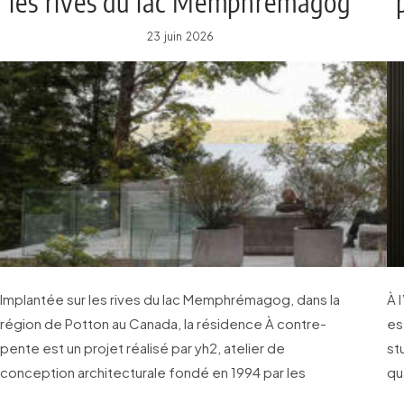
les rives du lac Memphrémagog
23 juin 2026
Implantée sur les rives du lac Memphrémagog, dans la
À 
région de Potton au Canada, la résidence À contre-
es
pente est un projet réalisé par yh2, atelier de
st
conception architecturale fondé en 1994 par les
qu
architectes Marie-Claude Hamelin et Loukas
in