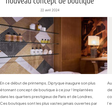
nouveau concept de boutique
22 avril 2024
En ce début de printemps, Diptyque inaugure son plus
Au
étonnant concept de boutique à ce jour ! Implantées
de
dans les quartiers prestigieux de Paris et de Londres,
co
Ces boutiques sont les plus vastes jamais ouvertes par
l’
la Maison.
Pa