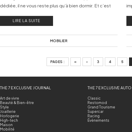
dédiée, il ne vous reste plus qu’à bien dormir. Et c’est
im
important !
et
LIRE LA SUITE
MOBILIER
PAGES :
«
‹
3
4
5
THE 7 EXCLUSIVE JOURNAL
THE 7 EXCLUSIVE AUTO
Art de vivre
Classic
Beauté & Bien-être
Restomod
Style
Grand Tourisme
Joaillerie
Supercar
Horlogerie
Racing
High-tech
Évènements
Maison
Mobilité