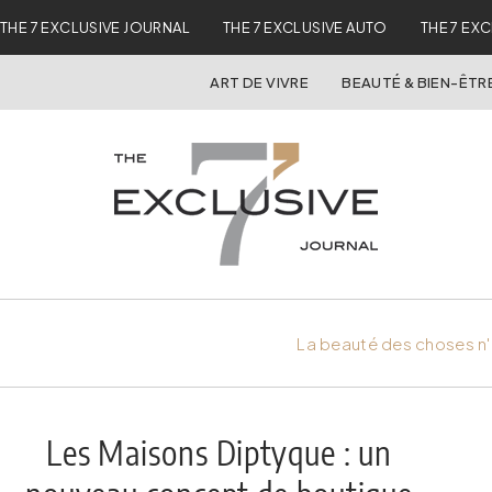
THE 7 EXCLUSIVE JOURNAL
THE 7 EXCLUSIVE AUTO
THE 7 EX
ART DE VIVRE
BEAUTÉ & BIEN-ÊTR
La beauté des choses n'
Les Maisons Diptyque : un