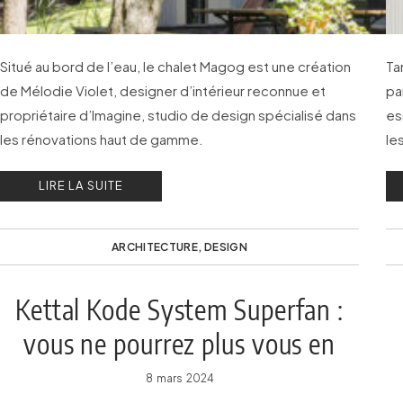
Situé au bord de l’eau, le chalet Magog est une création
Ta
de Mélodie Violet, designer d’intérieur reconnue et
pa
propriétaire d’Imagine, studio de design spécialisé dans
es
les rénovations haut de gamme.
le
LIRE LA SUITE
ARCHITECTURE
,
DESIGN
Kettal Kode System Superfan :
vous ne pourrez plus vous en
passer !
8 mars 2024