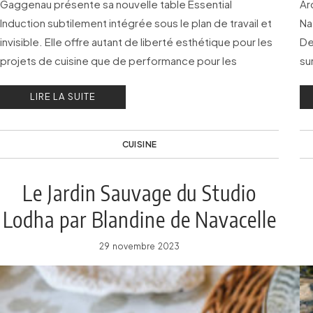
Gaggenau présente sa nouvelle table Essential
Ar
Induction subtilement intégrée sous le plan de travail et
Na
invisible. Elle offre autant de liberté esthétique pour les
De
projets de cuisine que de performance pour les
su
passionnés de gastronomie.
ri
LIRE LA SUITE
CUISINE
Le Jardin Sauvage du Studio
Lodha par Blandine de Navacelle
29 novembre 2023