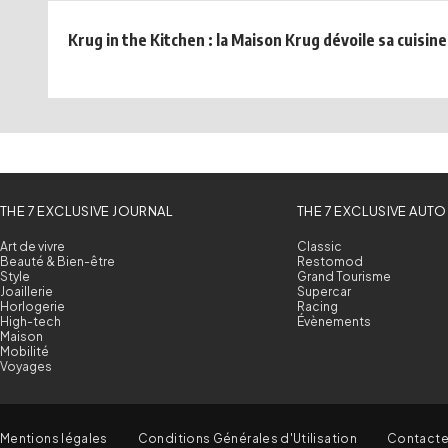
Krug in the Kitchen : la Maison Krug dévoile sa cuisine 
THE 7 EXCLUSIVE JOURNAL
THE 7 EXCLUSIVE AUTO
Art de vivre
Classic
Beauté & Bien-être
Restomod
Style
Grand Tourisme
Joaillerie
Supercar
Horlogerie
Racing
High-tech
Évènements
Maison
Mobilité
Voyages
Mentions légales
Conditions Générales d'Utilisation
Contact