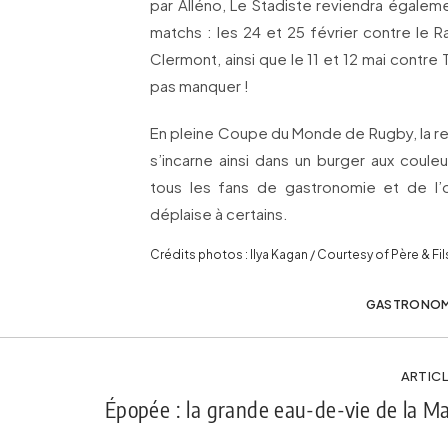
par Alléno, Le Stadiste reviendra égaleme
matchs : les 24 et 25 février contre le R
Clermont, ainsi que le 11 et 12 mai contre
pas manquer !
En pleine Coupe du Monde de Rugby, la ren
s’incarne ainsi dans un burger aux couleu
tous les fans de gastronomie et de l’ov
déplaise à certains.
Crédits photos : Ilya Kagan / Courtesy of Père & Fil
GASTRONOM
ARTICL
Épopée : la grande eau-de-vie de la M