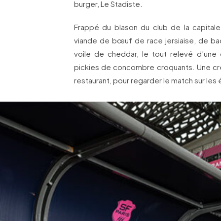
burger, Le Stadiste.
Frappé du blason du club de la capita
viande de bœuf de race jersiaise, de baco
voile de cheddar, le tout relevé d’un
pickies de concombre croquants. Une créa
restaurant, pour regarder le match sur les 