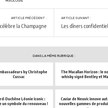
MIXOLOGIE
ARTICLE PRÉCÉDENT :
ARTICLE SUIVANT :
 célèbre la Champagne
Les dîners confidentiel
DANS LA MÊME RUBRIQUE :
mbassadeurs by Christophe
The Macallan Horizon : le 
Cussac
whisky signé Bentley et Ma
rd-Duchêne Léonie Iconic :
Caviar de Neuvic innove au
 un symbole du renouveau !
nouvelles gammes de produit