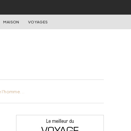
MAISON
VOYAGES
e l'homme...