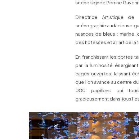
scène signée Perrine Guyon
Directrice Artistique de
scénographie audacieuse qui s
nuances de bleus : marine, o
des hôtesses et à l’art de la 
En franchissant les portes ta
par la luminosité énergisan
cages ouvertes, laissant éch
que l’on avance au centre du
000 papillons qui tour
gracieusement dans tous l’e