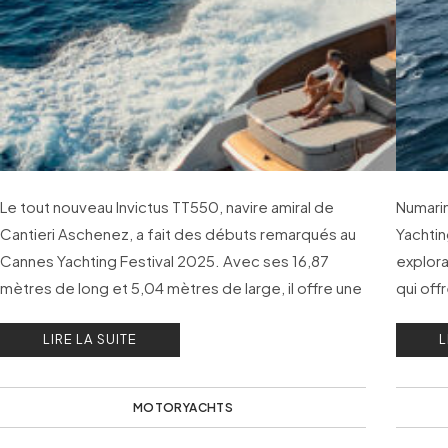
Le tout nouveau Invictus TT550, navire amiral de
Numari
Cantieri Aschenez, a fait des débuts remarqués au
Yachtin
Cannes Yachting Festival 2025. Avec ses 16,87
explora
mètres de long et 5,04 mètres de large, il offre une
qui off
expérience en mer particulièrement exclusive…
surdim
LIRE LA SUITE
L
MOTORYACHTS