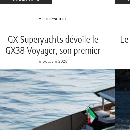
modèle.
MOTORYACHTS
GX Superyachts dévoile le
Le
GX38 Voyager, son premier
projet d’explorateur
6 octobre 2025