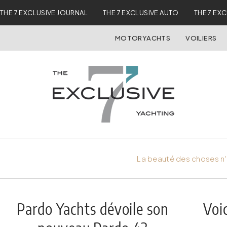
THE 7 EXCLUSIVE JOURNAL
THE 7 EXCLUSIVE AUTO
THE 7 EX
MOTORYACHTS
VOILIERS
La beauté des choses n'
Pardo Yachts dévoile son
Voi