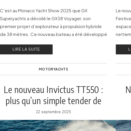
C’est au Monaco Yacht Show 2025 que GX
Le nouv
Superyachts a dévoilé le GX38 Voyager, son
Festiv
premier projet d’explorateur à propulsion hybride
espaces
de 38 mètres. Ce nouveau bateau a été développé
netteme
pour répondre à la demande spécifique d’un
que de
LIRE LA SUITE
L
propriétaire.
MOTORYACHTS
Le nouveau Invictus TT550 :
N
plus qu’un simple tender de
luxe
22 septembre 2025