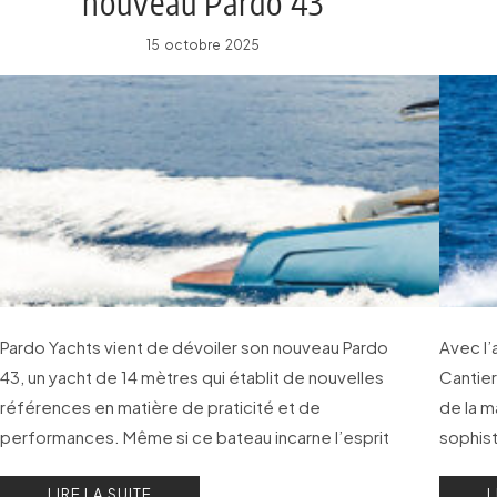
nouveau Pardo 43
15 octobre 2025
Pardo Yachts vient de dévoiler son nouveau Pardo
Avec l’
43, un yacht de 14 mètres qui établit de nouvelles
Cantier
références en matière de praticité et de
de la m
performances. Même si ce bateau incarne l’esprit
sophist
de continuité, son design intérieur signé Nauta
LIRE LA SUITE
L
Design apporte une nouvelle perspective au