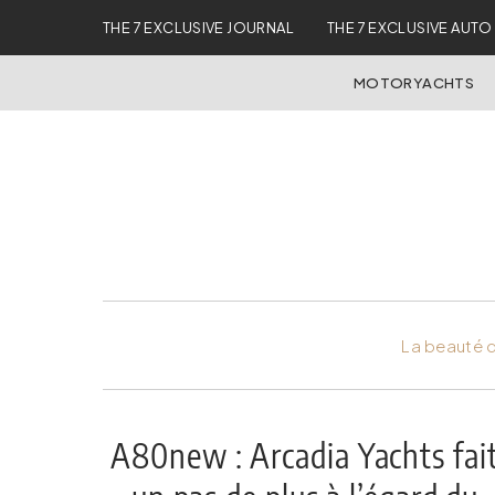
THE 7 EXCLUSIVE JOURNAL
THE 7 EXCLUSIVE AUTO
MOTORYACHTS
La beauté d
A80new : Arcadia Yachts fai