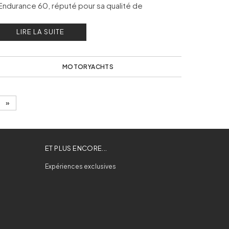
’Endurance 60, réputé pour sa qualité de
abrication, il est conçu pour de longues journées
LIRE LA SUITE
n mer et de belles croisières.
MOTORYACHTS
»
ET PLUS ENCORE...
Expériences exclusives