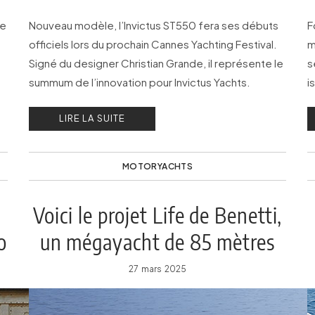
de
Nouveau modèle, l’Invictus ST550 fera ses débuts
F
officiels lors du prochain Cannes Yachting Festival.
m
Signé du designer Christian Grande, il représente le
s
summum de l’innovation pour Invictus Yachts.
i
P
LIRE LA SUITE
MOTORYACHTS
Voici le projet Life de Benetti,
o
un mégayacht de 85 mètres
27 mars 2025