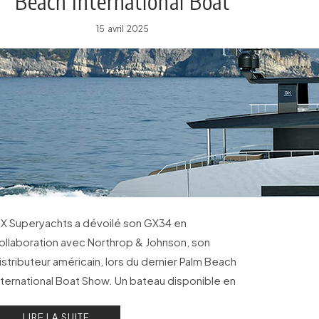
Beach International Boat
Show 2025
15 avril 2025
X Superyachts a dévoilé son GX34 en
ollaboration avec Northrop & Johnson, son
istributeur américain, lors du dernier Palm Beach
nternational Boat Show. Un bateau disponible en
ersions Raised Pilot House, Fly ou Coupé.
LIRE LA SUITE