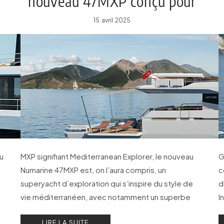
nouveau 47MXP conçu pour
l’exploration au long cours
15 avril 2025
u
MXP signifiant Mediterranean Explorer, le nouveau
G
Numarine 47MXP est, on l’aura compris, un
c
superyacht d’exploration qui s’inspire du style de
d
vie méditerranéen, avec notamment un superbe
I
club de plage avec piscine sur le pont arrière.
v
LIRE LA SUITE