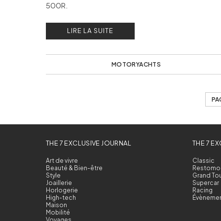
500R.
LIRE LA SUITE
MOTORYACHTS
PA
THE 7 EXCLUSIVE JOURNAL
THE 7 E
Art de vivre
Classic
Beauté & Bien-être
Restomo
Style
Grand To
Joaillerie
Supercar
Horlogerie
Racing
High-tech
Évèneme
Maison
Mobilité
Voyages