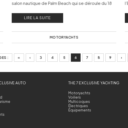
salon nautique de Palm Beach qui se déroule du 18
l
au 23 mars 2025.
f
LIRE LA SUITE
e
MOTORYACHTS
GES :
«
‹
3
4
5
6
7
8
9
›
XCLUSIVE AUTO
THE 7 EXCLUSIVE YACHTING
Motoryachts
d
Voiliers
urisme
Multicoques
Électriques
Équipements
nts