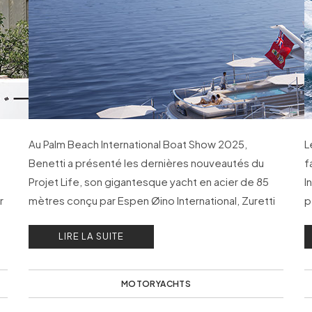
Au Palm Beach International Boat Show 2025,
L
Benetti a présenté les dernières nouveautés du
f
Projet Life, son gigantesque yacht en acier de 85
I
r
mètres conçu par Espen Øino International, Zuretti
p
Design et Burgess.
d
LIRE LA SUITE
MOTORYACHTS