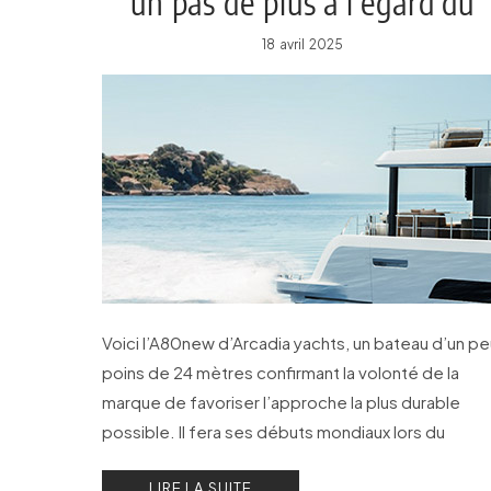
un pas de plus à l’égard du
yachting vert !
18 avril 2025
Voici l’A80new d’Arcadia yachts, un bateau d’un pe
poins de 24 mètres confirmant la volonté de la
marque de favoriser l’approche la plus durable
possible. Il fera ses débuts mondiaux lors du
prochain Cannes Yachting Festival.
LIRE LA SUITE