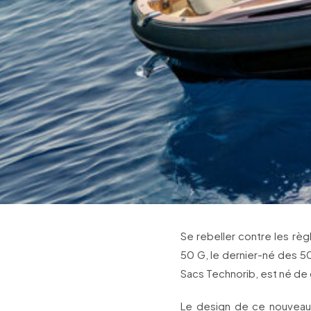
Se rebeller contre les rè
50 G, le dernier-né des 50
Sacs Technorib, est né de
Le design de ce nouveau b