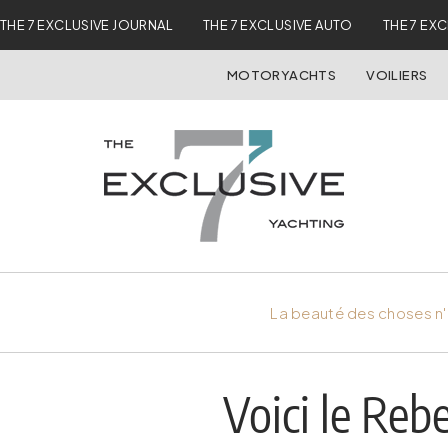
THE 7 EXCLUSIVE JOURNAL
THE 7 EXCLUSIVE AUTO
THE 7 EX
MOTORYACHTS
VOILIERS
La beauté des choses n'
Voici le Reb