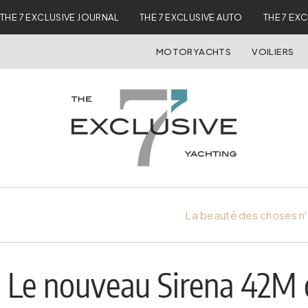
THE 7 EXCLUSIVE JOURNAL
THE 7 EXCLUSIVE AUTO
THE 7 EX
MOTORYACHTS
VOILIERS
La beauté des choses n'
Le nouveau Sirena 42M