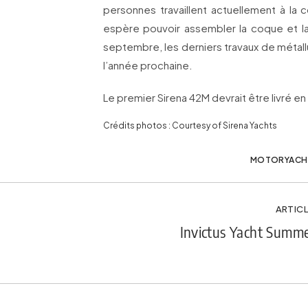
personnes travaillent actuellement à la 
espère pouvoir assembler la coque et l
septembre, les derniers travaux de métal
l’année prochaine.
Le premier Sirena 42M devrait être livré e
Crédits photos : Courtesy of Sirena Yachts
MOTORYACH
ARTICL
Invictus Yacht Summe