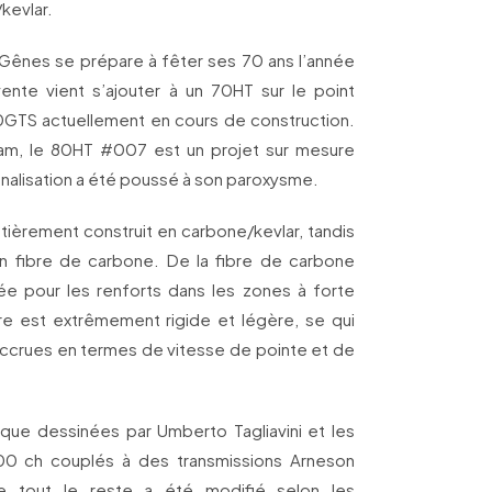
/kevlar.
à Gênes se prépare à fêter ses 70 ans l’année
ente vient s’ajouter à un 70HT sur le point
80GTS actuellement en cours de construction.
m, le 80HT #007 est un projet sur mesure
nalisation a été poussé à son paroxysme.
tièrement construit en carbone/kevlar, tandis
en fibre de carbone. De la fibre de carbone
isée pour les renforts dans les zones à forte
re est extrêmement rigide et légère, se qui
crues en termes de vitesse de pointe et de
oque dessinées par Umberto Tagliavini et les
0 ch couplés à des transmissions Arneson
ue tout le reste a été modifié selon les