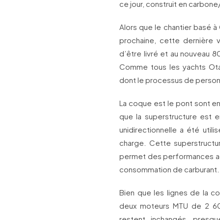
ce jour, construit en carbone
Alors que le chantier basé 
prochaine, cette dernière v
d’être livré et au nouveau 
Comme tous les yachts Ota
dont le processus de person
La coque est le pont sont en
que la superstructure est 
unidirectionnelle a été util
charge. Cette superstructu
permet des performances ac
consommation de carburant.
Bien que les lignes de la c
deux moteurs MTU de 2 60
restent inchangés, presq