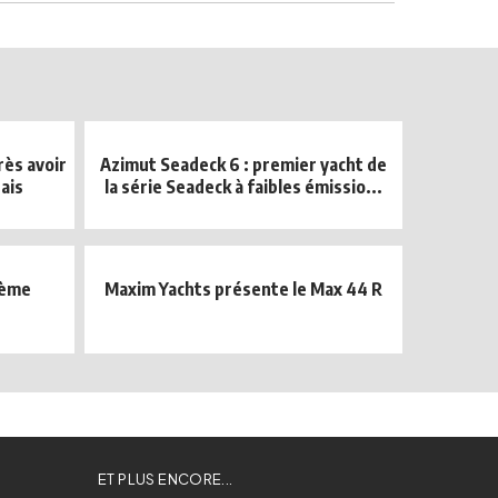
rès avoir
Azimut Seadeck 6 : premier yacht de
sais
la série Seadeck à faibles émissio...
ième
Maxim Yachts présente le Max 44 R
ET PLUS ENCORE...