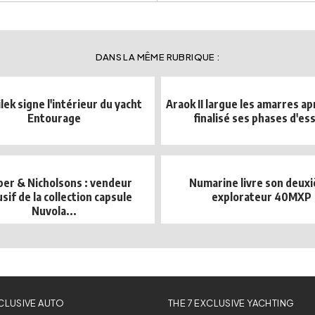
DANS LA MÊME RUBRIQUE :
lek signe l'intérieur du yacht
Araok II largue les amarres ap
Entourage
finalisé ses phases d'es
er & Nicholsons : vendeur
Numarine livre son deux
sif de la collection capsule
explorateur 40MXP
Nuvola...
XCLUSIVE AUTO
THE 7 EXCLUSIVE YACHTING