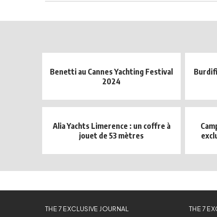
Benetti au Cannes Yachting Festival
Burdifi
2024
Alia Yachts Limerence : un coffre à
Camp
jouet de 53 mètres
exclu
THE 7 EXCLUSIVE JOURNAL
THE 7 E