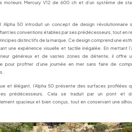
is moteurs Mercury V12 de 600 ch et d’un système de stabi
l Alpha 50 introduit un concept de design révolutionnaire 
fiant les conventions établies par ses prédécesseurs, tout en re
principes distinctifs de la marque. Ce design comprend une est
rant une expérience visuelle et tactile inégalée. En mettant l
rieur généreux et de vastes zones de détente, il offre 
nte pour profiter d’une journée en mer sans faire de comp
s.
e et élégant, l’Alpha 50 présente des surfaces profilées q
es prédécesseurs. Cela se traduit par un pont et de
lement spacieux et bien conçus, tout en conservant une silho