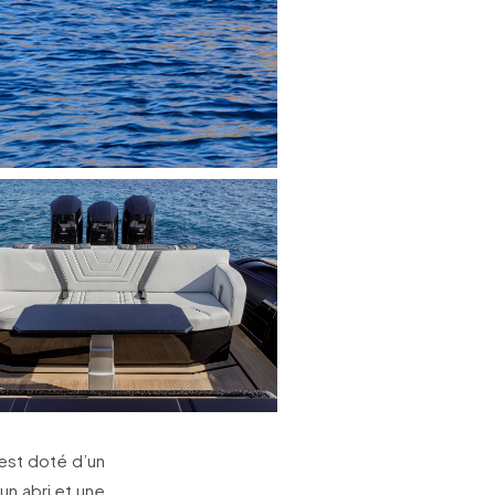
l est doté d’un
un abri et une