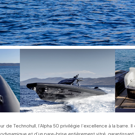
ur de Technohull, l’Alpha 50 privilégie l’excellence à la barre. I
érodynamique et d’un pare-brise entièrement vitré, garantissant 