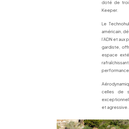
doté de tro
Keeper.
Le Technohul
américain, dé
l’ADN et aux 
gardiste, off
espace exté
rafraîchissa
performance
Aérodynamiqu
celles de s
exceptionnel
et agressive.