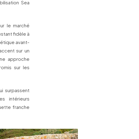
lisation Sea
sur le marché
stant fidèle à
hétique avant-
’accent sur un
une approche
romis sur les
ui surpassent
s intérieurs
uette franche