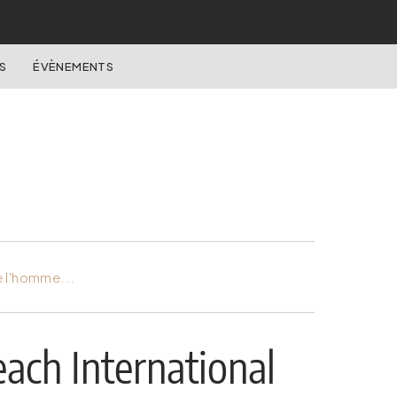
S
ÉVÈNEMENTS
e l'homme...
each International