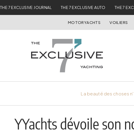
THE 7 EXCLUSIVE JOURNAL
THE 7 EXCLUSIVE AUTO
THE 7 EX
MOTORYACHTS
VOILIERS
La beauté des choses n'
YYachts dévoile son 