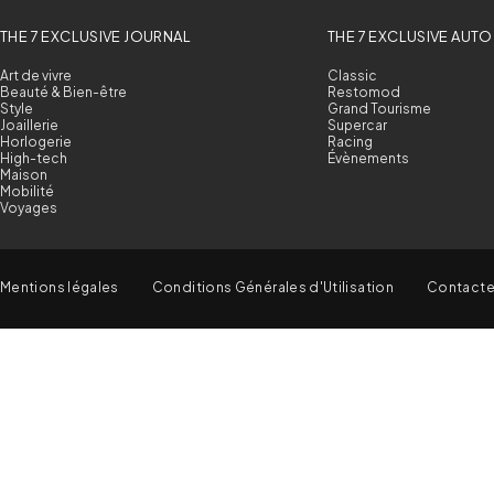
THE 7 EXCLUSIVE JOURNAL
THE 7 EXCLUSIVE AUTO
Art de vivre
Classic
Beauté & Bien-être
Restomod
Style
Grand Tourisme
Joaillerie
Supercar
Horlogerie
Racing
High-tech
Évènements
Maison
Mobilité
Voyages
Mentions légales
Conditions Générales d'Utilisation
Contact