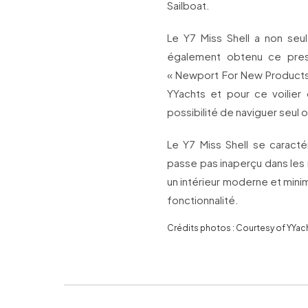
Sailboat.
Le Y7 Miss Shell a non seu
également obtenu ce pres
« Newport For New Products 
YYachts et pour ce voilier 
possibilité de naviguer seul 
Le Y7 Miss Shell se caracté
passe pas inaperçu dans les 
un intérieur moderne et min
fonctionnalité.
Crédits photos : Courtesy of YYac