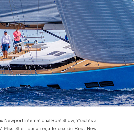
au Newport International Boat Show, YYachts a
Miss Shell qui a reçu le prix du Best New