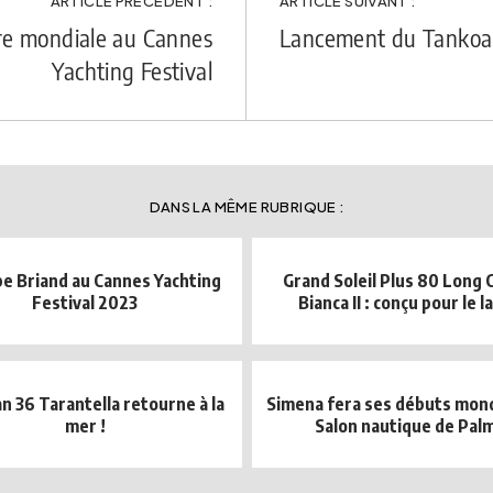
ARTICLE PRÉCÉDENT :
ARTICLE SUIVANT :
e mondiale au Cannes
Lancement du Tankoa 
Yachting Festival
DANS LA MÊME RUBRIQUE :
pe Briand au Cannes Yachting
Grand Soleil Plus 80 Long 
Festival 2023
Bianca II : conçu pour le l
n 36 Tarantella retourne à la
Simena fera ses débuts mon
mer !
Salon nautique de Pal