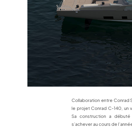
Collaboration entre Conrad S
le projet Conrad C-140, un 
Sa construction a débuté
s’achever au cours de l’anné