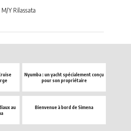
M/Y Rilassata
Cruise
Nyumba : un yacht spécialement conçu
arge
pour son propriétaire
diaux au
Bienvenue à bord de Simena
ma