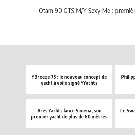
Otam 90 GTS M/Y Sexy Me : premièr
YBreeze 75 : le nouveau concept de
Philip
yacht à voile signé YYachts
Ares Yachts lance Simena, son
Le Swa
premier yacht de plus de 60 mètres