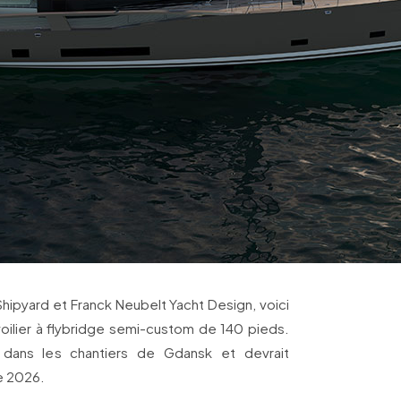
hipyard et Franck Neubelt Yacht Design, voici
voilier à flybridge semi-custom de 140 pieds.
 dans les chantiers de Gdansk et devrait
e 2026.