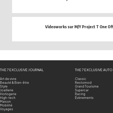
Videoworks sur M/Y Project T One Of
THE 7 EXCLUSIVE JOURNAL
THE 7 EXCLUSIVE AUTO
Art de vivre
Classic
Beauté & Bien-être
Restomod
Style
Grand Tourisme
Joaillerie
Supercar
Horlogerie
Racing
High-tech
Évènements
Maison
Mobilité
Voyages