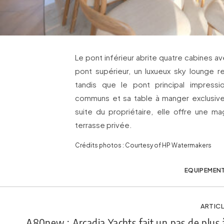
Le pont inférieur abrite quatre cabines av
pont supérieur, un luxueux sky lounge r
tandis que le pont principal impress
communs et sa table à manger exclusive
suite du propriétaire, elle offre une m
terrasse privée.
Crédits photos : Courtesy of HP Watermakers
EQUIPEMEN
ARTICL
A80new : Arcadia Yachts fait un pas de plus 